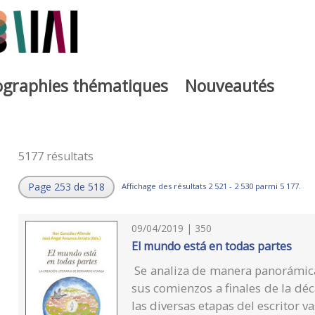
iographies thématiques
Nouveautés
5177 résultats
Page 253 de 518
Affichage des résultats 2 521 - 2 530 parmi 5 177.
09/04/2019 | 350
El mundo está en todas partes
Se analiza de manera panorámica
sus comienzos a finales de la déc
las diversas etapas del escritor v