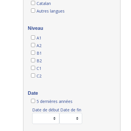
Catalan
Autres langues
Niveau
A1
A2
B1
B2
C1
C2
Date
5 dernières années
Date de début
Date de fin