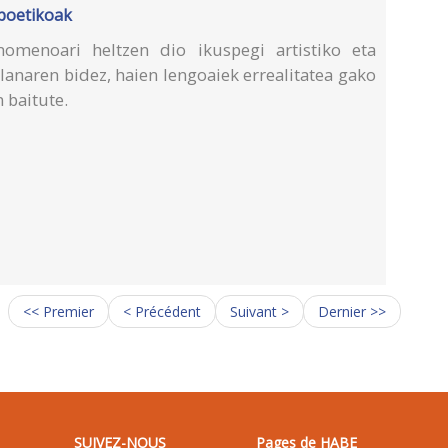
 poetikoak
nomenoari heltzen dio ikuspegi artistiko eta
 lanaren bidez, haien lengoaiek errealitatea gako
n baitute.
<< Premier
< Précédent
Suivant >
Dernier >>
SUIVEZ-NOUS
Pages de HABE