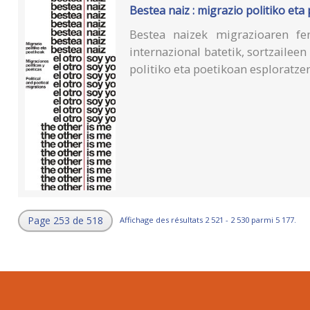
Bestea naiz : migrazio politiko eta
Bestea naizek migrazioaren fe
internazional batetik, sortzaileen
politiko eta poetikoan esploratze
Page 253 de 518
Affichage des résultats 2 521 - 2 530 parmi 5 177.