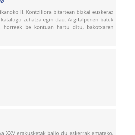
az
ikanoko II. Kontziliora bitartean bizkai euskeraz
n katalogo zehatza egin dau. Argitalpenen batek
u, horreek be kontuan hartu ditu, bakotxaren
va XXV erakusketak balio du eskerrak emateko,