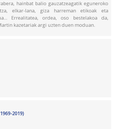
abera, hainbat balio gauzatzeagatik eguneroko
ntza, elkar-lana, giza harreman etikoak eta
a... Errealitatea, ordea, oso bestelakoa da,
artin kazetariak argi uzten duen moduan.
(1969-2019)