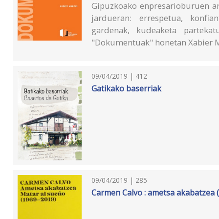
Gipuzkoako enpresarioburuen ar
jardueran: errespetua, konfia
gardenak, kudeaketa partekatu
"Dokumentuak" honetan Xabier M
09/04/2019 | 412
Gatikako baserriak
09/04/2019 | 285
Carmen Calvo : ametsa akabatzea 