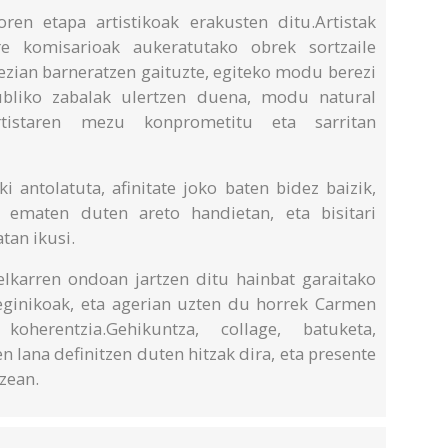
en etapa artistikoak erakusten ditu.Artistak
e komisarioak aukeratutako obrek sortzaile
ezian barneratzen gaituzte, egiteko modu berezi
ubliko zabalak ulertzen duena, modu natural
tistaren mezu konprometitu eta sarritan
 antolatuta, afinitate joko baten bidez baizik,
 ematen duten areto handietan, eta bisitari
tan ikusi.
lkarren ondoan jartzen ditu hainbat garaitako
eginikoak, eta agerian uzten du horrek Carmen
oherentzia.Gehikuntza, collage, batuketa,
ren lana definitzen duten hitzak dira, eta presente
zean.