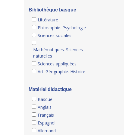
Bibliothèque basque
Littérature
Philosophie. Psychologie
Sciences sociales
Mathématiques. Sciences
naturelles
Sciences appliquées
Art. Géographie. Histoire
Matériel didactique
Basque
Anglais
Français
Espagnol
Allemand