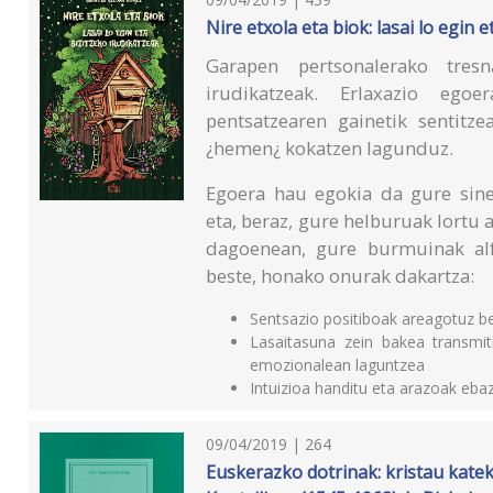
Nire etxola eta biok: lasai lo egin 
Garapen pertsonalerako tres
irudikatzeak. Erlaxazio egoe
pentsatzearen gainetik sentitze
¿hemen¿ kokatzen lagunduz.
Egoera hau egokia da gure sin
eta, beraz, gure helburuak lortu 
dagoenean, gure burmuinak alf
beste, honako onurak dakartza:
Sentsazio positiboak areagotuz be
Lasaitasuna zein bakea transmi
emozionalean laguntzea
Intuizioa handitu eta arazoak eb
09/04/2019 | 264
Euskerazko dotrinak: kristau katek