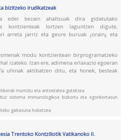
eta bizitzeko irudikatzeak
na eder bezain ahaltsuak dira gidatutako
ra kontzienteak lortzen laguntzen digute,
ari arreta jarriz eta geure buruak ¿orain¿ eta
esmenak modu kontzientean birprogramatzeko
ahal izateko. Izan ere, adimena erlaxazio egoeran
a uhinak aktibatzen ditu, eta honek, besteak
ldurrak murriztu eta antsietatea gutxitzea
tituz sistema immunologikoa bizkortu eta egonkortasun
azteko gaitasuna hobetzea
esia Trentoko Kontziliotik Vatikanoko II.