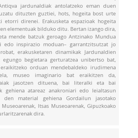
Antiqva jardunaldiak antolatzeko eman duen
uzatu dituzten guztiei, hots, hogeita bost urte
ki etorri direnei. Erakusketa espazioak hogeita
ten elementuak bilduko ditu. Bertan izango dira,
ak eta mende batzuk geroago Antzinako Mundua
di edo inspirazio moduan– garrantzitsutzat jo
robat, erakusketaren dinamikak Jardunaldien
 egungo begietara gerturatzea unibertso bat,
a eraikitzeko orduan mendebaldeko irudimena
ela, museo imaginario bat eraikitzen da,
iak jasotzen dituena, bai literalki eta bai
ik gehiena atareaz anakroniari edo leialtasun
ri den material gehiena Gordailun jasotako
o Museoarenak, Itsas Museoarenak, Gipuzkoako
rlaritzarenak dira.