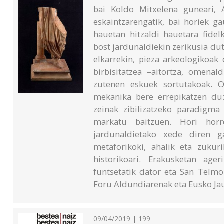
bai Koldo Mitxelena guneari, 
eskaintzarengatik, bai horiek ga
hauetan hitzaldi hauetara fidel
bost jardunaldiekin zerikusia du
elkarrekin, pieza arkeologiko
birbisitatzea –aitortza, omenal
zutenen eskuek sortutakoak. O
mekanika bere errepikatzen du:
zeinak zibilizatzeko paradigm
markatu baitzuen. Hori horr
jardunaldietako xede diren ga
metaforikoki, ahalik eta zukur
historikoari. Erakusketan age
funtsetatik dator eta San Telm
Foru Aldundiarenak eta Eusko Jau
09/04/2019 | 199