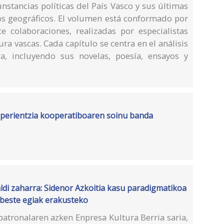
unstancias políticas del País Vasco y sus últimas
tos geográficos. El volumen está conformado por
ce colaboraciones, realizadas por especialistas
ura vascas. Cada capítulo se centra en el análisis
, incluyendo sus novelas, poesía, ensayos y
perientzia kooperatiboaren soinu banda
ldi zaharra: Sidenor Azkoitia kasu paradigmatikoa
beste egiak erakusteko
patronalaren azken Enpresa Kultura Berria saria,