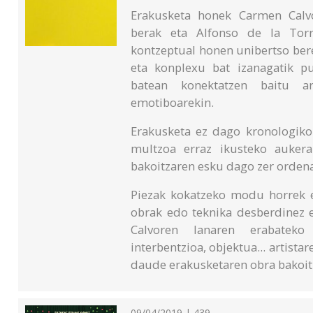
Erakusketa honek Carmen Calvor
berak eta Alfonso de la Torr
kontzeptual honen unibertso ber
eta konplexu bat izanagatik p
batean konektatzen baitu ar
emotiboarekin.
Erakusketa ez dago kronologikoki
multzoa erraz ikusteko aukera
bakoitzaren esku dago zer ordena
Piezak kokatzeko modu horrek e
obrak edo teknika desberdinez 
Calvoren lanaren erabateko k
interbentzioa, objektua... artista
daude erakusketaren obra bakoit
09/04/2019 | 439