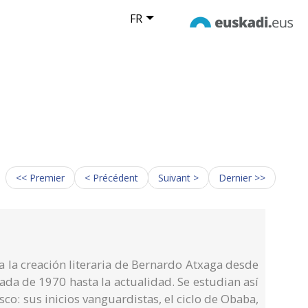
FR
<< Premier
< Précédent
Suivant >
Dernier >>
 la creación literaria de Bernardo Atxaga desde
ada de 1970 hasta la actualidad. Se estudian así
asco: sus inicios vanguardistas, el ciclo de Obaba,