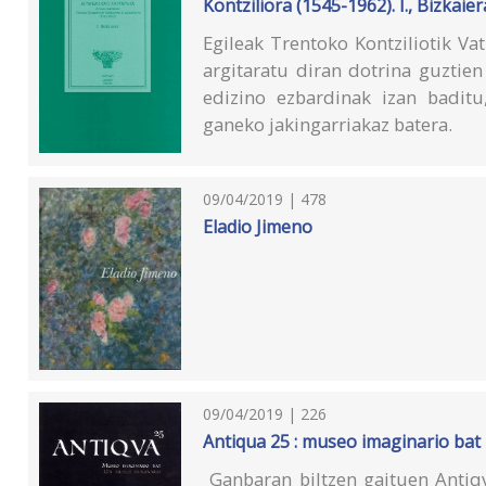
Kontziliora (1545-1962). I., Bizkaier
Egileak Trentoko Kontziliotik Vat
argitaratu diran dotrina guztie
edizino ezbardinak izan badit
ganeko jakingarriakaz batera.
09/04/2019 | 478
Eladio Jimeno
09/04/2019 | 226
Antiqua 25 : museo imaginario bat
Ganbaran biltzen gaituen Antiq