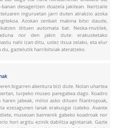
n-banan desagertzen doazela jakitean. Ikertzaile
zteluaren inguruetan jarri duten atrakzio azoka
egitekoa. Azokan zenbait makina bitxi daude,
rikatzen dituen automata bat. Neska-mutilek,
raduna nor den jakin dute: erakusketako
astu nahi izan ditu, ustez itsua zelako, eta elur
du, gaztelutik harribitxiak ateratzeko.
inak
eren bigarren abentura bizi dute. Nolan uhartea
a, bertan, lurpeko museo paregabea dago. Koadro
 haren jabeak, milioi asko dituen filantropoak,
ista ezezagunen lanak erakusgai izateko. Avante
n diete, museoan baimenik gabeko koadroak nor
rio hori argitu ezinik dabiltza agintariak. Gazte