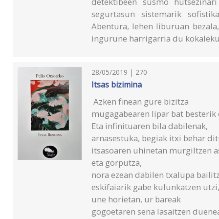
detektibeen susmo hutsezinari
segurtasun sistemarik sofisti
Abentura, lehen liburuan bezala,
ingurune harrigarria du kokalek
28/05/2019 | 270
Itsas bizimina
Azken finean gure bizitza
mugagabearen lipar bat besterik 
Eta infinituaren bila dabilenak,
arnasestuka, begiak itxi behar dit
itsasoaren uhinetan murgiltzen a
eta gorputza,
nora ezean dabilen txalupa bailit
eskifaiarik gabe kulunkatzen utzi
une horietan, ur bareak
gogoetaren sena lasaitzen duene