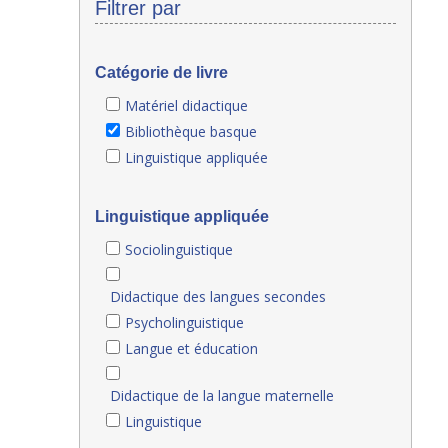
Filtrer par
Catégorie de livre
Matériel didactique
Bibliothèque basque
Linguistique appliquée
Linguistique appliquée
Sociolinguistique
Didactique des langues secondes
Psycholinguistique
Langue et éducation
Didactique de la langue maternelle
Linguistique