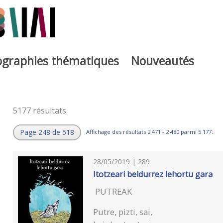
iographies thématiques
Nouveautés
5177 résultats
Page 248 de 518
Affichage des résultats 2 471 - 2 480 parmi 5 177.
28/05/2019 | 289
Itotzeari beldurrez lehortu gara
PUTREAK
Putre, pizti, sai,