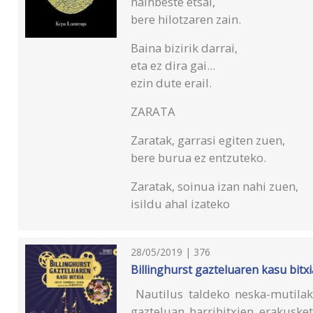
hainbeste etsai,
bere hilotzaren zain.
Baina bizirik darrai,
eta ez dira gai...
ezin dute erail.
ZARATA
Zaratak, garrasi egiten zuen,
bere burua ez entzuteko.
Zaratak, soinua izan nahi zuen,
isildu ahal izateko
28/05/2019 | 376
Billinghurst gazteluaren kasu bitxi
Nautilus taldeko neska-mutilak 
gazteluan harribitxien erakusk