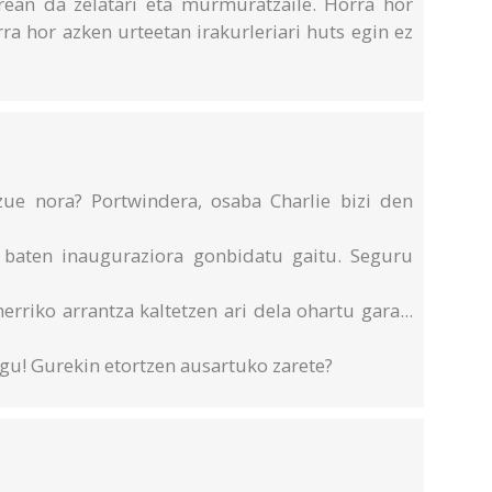
berean da zelatari eta murmuratzaile. Horra hor
a hor azken urteetan irakurleriari huts egin ez
ue nora? Portwindera, osaba Charlie bizi den
ri baten inauguraziora gonbidatu gaitu. Seguru
erriko arrantza kaltetzen ari dela ohartu gara...
gu! Gurekin etortzen ausartuko zarete?