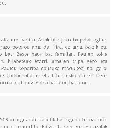
du.
aita ere baditu. Aitak hitz-joko txepelak egiten
Arazo potoloa ama da. Tira, ez ama, baizik eta
o bat. Beste haur bat familian, Paulen tokia
n, hilabeteak etorri, amaren tripa gero eta
, Paulek konortea galtzeko modukoa, bai gero.
txe batean afaldu, eta bihar eskolara ez! Dena
torriko ez balitz. Baina badator, badator...
69an argitaratu zenetik berrogeita hamar urte
o ugari izan ditu. Edizio horien guztien azalak