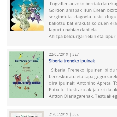
Fogvillen auzoko berriak dauzka
Gordon ahizpak Ilun Enean bizit
sorginduta dagoela uste dugun
baliotsu bat erakutsiko duen er
lapurtu nahian dabilela.
Ahizpa beldurgarriekin eta lapur 
22/05/2019 | 327
Siberia treneko ipuinak
Siberia Treneko ipuinen bildum
berreskuratu eta tapa gogorrarek
dira ipuinak: Antonino Apreta, 
Potxolo. Ilustrazioak jatorrizkoa
Antton Olariagarenak. Testuak e
21/05/2019 | 302