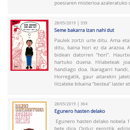
poesiaren misterioa azaleratuko 
28/05/2019 | 339
Seme bakarra izan nahi dut
Paulek zortzi urte ditu. Ama eta 
ditu, baina hori ez da arazoa. 
bidean datorren “hori”. Haurtx
hartuko duena. Hilabeteak joa
handiago doa. Ikaragarri handi
Horregatik, gaur aitarekin jate
litzateke bikaina “bestea” laster e
28/05/2019 | 364
Egunero hasten delako
Egunero hasten delako nobela 19
bete dira. Orduz geroztik, edizi