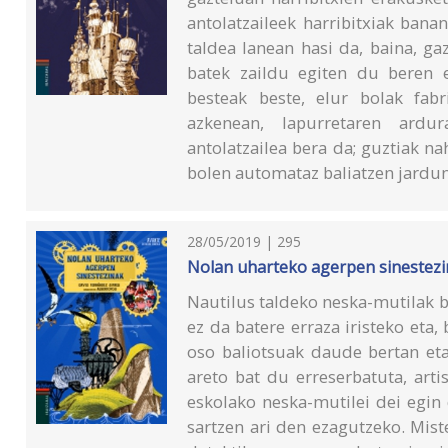
antolatzaileek harribitxiak bana
taldea lanean hasi da, baina, ga
batek zaildu egiten du beren 
besteak beste, elur bolak fab
azkenean, lapurretaren ardu
antolatzailea bera da; guztiak nah
bolen automataz baliatzen jardun 
28/05/2019 | 295
Nolan uharteko agerpen sinestez
Nautilus taldeko neska-mutilak b
ez da batere erraza iristeko et
oso baliotsuak daude bertan eta
areto bat du erreserbatuta, art
eskolako neska-mutilei dei egi
sartzen ari den ezagutzeko. Miste