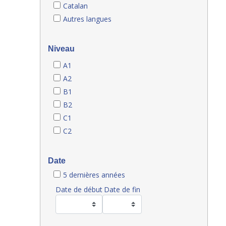
Catalan
Autres langues
Niveau
A1
A2
B1
B2
C1
C2
Date
5 dernières années
Date de début
Date de fin