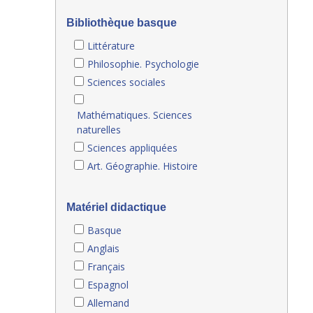
Bibliothèque basque
Littérature
Philosophie. Psychologie
Sciences sociales
Mathématiques. Sciences
naturelles
Sciences appliquées
Art. Géographie. Histoire
Matériel didactique
Basque
Anglais
Français
Espagnol
Allemand