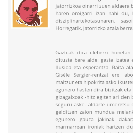
jatorrizkoa oinarri zuen aldaera 
haren oroigarri izan nahi du, 
disziplinartekotasunaren, sas
Horregatik, jatorrizko azala ber
Gazteak dira eleberri honetan 
dituzte bere alde: gazte izatea 
Ilusioa eta esperantza. Baita ala
Gisèle Sergier-rentzat ere, a
maltzur eta hipokrita asko ikuste
egunero hasten dira bizitzak eta
gizagaixoak -hitz egiten ari den 
seguru asko- aldarte umoretsu et
gelditzen zaion mundua melanko
egunero gauza jakinak dakarz
marmarrean ironiak hartzen du 