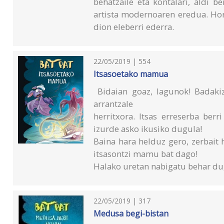
behatzaile eta kontalari, aldi 
artista modernoaren eredua. Horr
dion eleberri ederra.
22/05/2019 | 554
Itsasoetako mamua
Bidaian goaz, lagunok! Badakiz
arrantzale
herritxora. Itsas erreserba ber
izurde asko ikusiko dugula!
Baina hara helduz gero, zerbait h
itsasontzi mamu bat dago!
Halako uretan nabigatu behar du
22/05/2019 | 317
Medusa begi-bistan