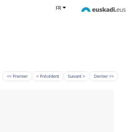
FR
<< Premier
< Précédent
Suivant >
Dernier >>