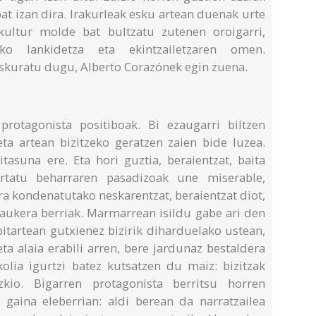
bat izan dira. Irakurleak esku artean duenak urte
kultur molde bat bultzatu zutenen oroigarri,
oiko lankidetza eta ekintzailetzaren omen.
reskuratu dugu, Alberto Corazónek egin zuena.
protagonista positiboak. Bi ezaugarri biltzen
eta artean bizitzeko geratzen zaien bide luzea.
itasuna ere. Eta hori guztia, beraientzat, baita
bortatu beharraren pasadizoak une miserable,
ra kondenatutako neskarentzat, beraientzat diot,
 aukera berriak. Marmarrean isildu gabe ari den
bitartean gutxienez bizirik diharduelako ustean,
a alaia erabili arren, bere jardunaz bestaldera
lia igurtzi batez kutsatzen du maiz: bizitzak
kio. Bigarren protagonista berritsu horren
gaina eleberrian: aldi berean da narratzailea