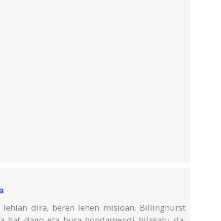
a
lehian dira, beren lehen misioan. Billinghurst
eta bat dago eta hura hondamendi bilakatu da,