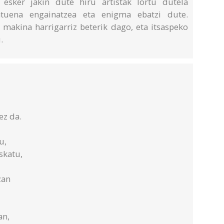
 esker jakin dute hiru artistak lortu dutela
katuena engainatzea eta enigma ebatzi dute.
 makina harrigarriz beterik dago, eta itsaspeko
u.
ez da.
u,
skatu,
zan
,
an,