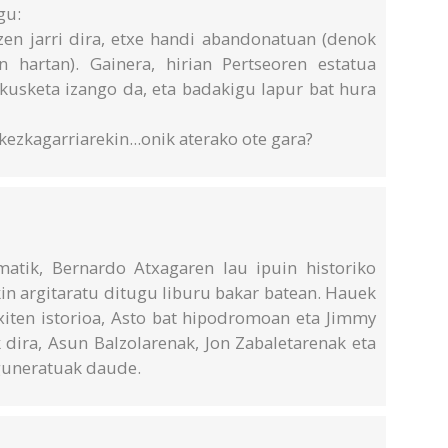
gu:
zen jarri dira, etxe handi abandonatuan (denok
 hartan). Gainera, hirian Pertseoren estatua
akusketa izango da, eta badakigu lapur bat hura
kezkagarriarekin...onik aterako ote gara?
atik, Bernardo Atxagaren lau ipuin historiko
in argitaratu ditugu liburu bakar batean. Hauek
Txiten istorioa, Asto bat hipodromoan eta Jimmy
k dira, Asun Balzolarenak, Jon Zabaletarenak eta
guneratuak daude.