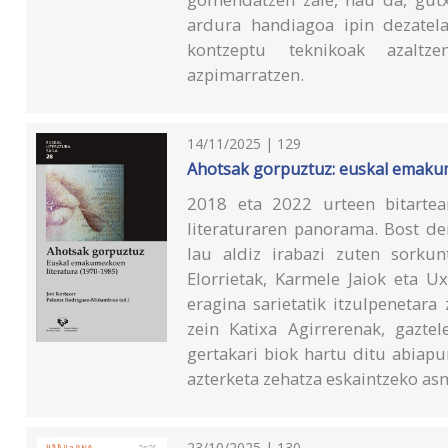
ardura handiagoa ipin dezatela
kontzeptu teknikoak azaltze
azpimarratzen.
14/11/2025 | 129
Ahotsak gorpuztuz: euskal emakum
2018 eta 2022 urteen bitarte
literaturaren panorama. Bost d
lau aldiz irabazi zuten sorkun
Elorrietak, Karmele Jaiok eta U
eragina sarietatik itzulpenetara
zein Katixa Agirrerenak, gazte
gertakari biok hartu ditu abiap
azterketa zehatza eskaintzeko as
23/10/2025 | 130