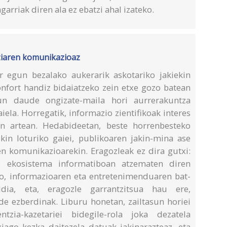
arriak diren ala ez ebatzi ahal izateko.
ziaren komunikazioaz
 egun bezalako aukerarik askotariko jakiekin
onfort handiz bidaiatzeko zein etxe gozo batean
itun daude ongizate-maila hori aurrerakuntza
aiela. Horregatik, informazio zientifikoak interes
en artean. Hedabideetan, beste horrenbesteko
ekin loturiko gaiei, publikoaren jakin-mina ase
en komunikazioarekin. Eragozleak ez dira gutxi:
go ekosistema informatiboan atzematen diren
o, informazioaren eta entretenimenduaren bat-
dia, eta, eragozle garrantzitsua hau ere,
ide ezberdinak. Liburu honetan, zailtasun horiei
zia-kazetariei bidegile-rola joka dezatela
ago kezka daitezela datuak jakinarazteaz, eta