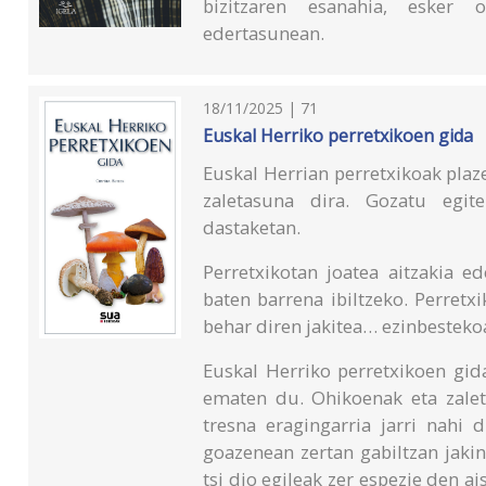
bizitzaren esanahia, esker 
edertasunean.
18/11/2025 | 71
Euskal Herriko perretxikoen gida
Euskal Herrian perretxikoak pla
zaletasuna dira. Gozatu egit
dastaketan.
Perretxikotan joatea aitzakia e
baten barrena ibiltzeko. Perretx
behar diren jakitea… ezinbesteko
Euskal Herriko perretxikoen gid
ematen du. Ohikoenak eta zalet
tresna eragingarria jarri nahi 
goazenean zertan gabiltzan jaki
tsi dio egileak zer espezie den ai