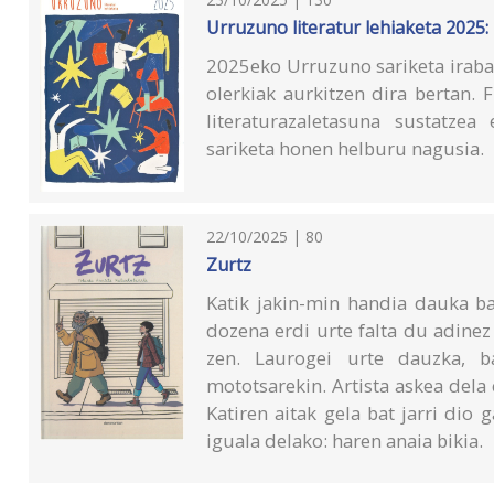
Urruzuno literatur lehiaketa 2025:
2025eko Urruzuno sariketa irabaz
olerkiak aurkitzen dira bertan.
literaturazaletasuna sustatzea
sariketa honen helburu nagusia.
22/10/2025 | 80
Zurtz
Katik jakin-min handia dauka ba
dozena erdi urte falta du adinez
zen. Laurogei urte dauzka, ba
mototsarekin. Artista askea dela 
Katiren aitak gela bat jarri dio 
iguala delako: haren anaia bikia.