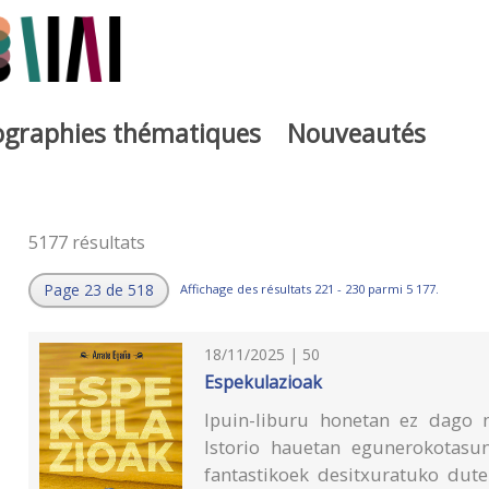
iographies thématiques
Nouveautés
5177 résultats
Page 23 de 518
Affichage des résultats 221 - 230 parmi 5 177.
18/11/2025 | 50
Espekulazioak
Ipuin-liburu honetan ez dago 
Istorio hauetan egunerokotasun
fantastikoek desitxuratuko dute