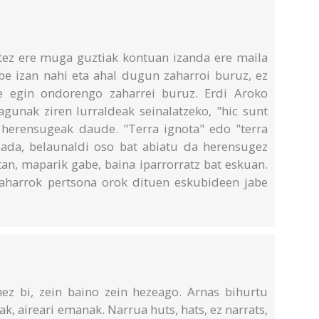
tez ere muga guztiak kontuan izanda ere maila
e izan nahi eta ahal dugun zaharroi buruz, ez
 egin ondorengo zaharrei buruz. Erdi Aroko
gunak ziren lurraldeak seinalatzeko, "hic sunt
 herensugeak daude. "Terra ignota" edo "terra
 Bada, belaunaldi oso bat abiatu da herensugez
tan, maparik gabe, baina iparrorratz bat eskuan.
zaharrok pertsona orok dituen eskubideen jabe
ez bi, zein baino zein hezeago. Arnas bihurtu
ak, aireari emanak. Narrua huts, hats, ez narrats,