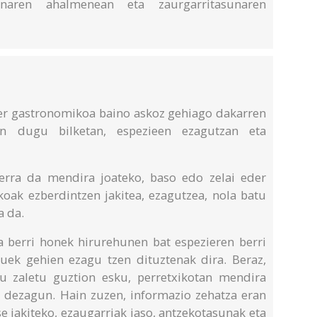
onaren ahalmenean eta zaurgarritasunaren
zer gastronomikoa baino askoz gehiago dakarren
en dugu bilketan, espezieen ezagutzan eta
derra da mendira joateko, baso edo zelai eder
ikoak ezberdintzen jakitea, ezagutzea, nola batu
a da.
a berri honek hirurehunen bat espezieren berri
uek gehien ezagu tzen dituztenak dira. Beraz,
du zaletu guztion esku, perretxikotan mendira
n dezagun. Hain zuzen, informazio zehatza eran
se jakiteko, ezaugarriak jaso, antzekotasunak eta