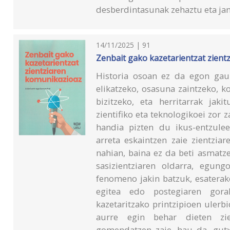
desberdintasunak zehaztu eta jang
14/11/2025 | 91
Zenbait gako kazetarientzat zient
Historia osoan ez da egon gaur
elikatzeko, osasuna zaintzeko, k
bizitzeko, eta herritarrak jak
zientifiko eta teknologikoei zor z
handia pizten du ikus-entzule
arreta eskaintzen zaie zientziar
nahian, baina ez da beti asmatz
sasizientziaren oldarra, egun
fenomeno jakin batzuk, esaterak
egitea edo postegiaren goral
kazetaritzako printzipioen ulerb
aurre egin behar dieten zient
gomendatzen zaie, hau da, gutxi