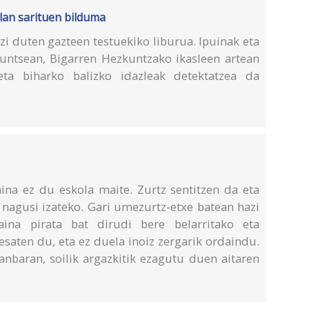
 lan sarituen bilduma
i duten gazteen testuekiko liburua. Ipuinak eta
 Funtsean, Bigarren Hezkuntzako ikasleen artean
 eta biharko balizko idazleak detektatzea da
ina ez du eskola maite. Zurtz sentitzen da eta
 nagusi izateko. Gari umezurtz-etxe batean hazi
ina pirata bat dirudi bere belarritako eta
esaten du, eta ez duela inoiz zergarik ordaindu.
ganbaran, soilik argazkitik ezagutu duen aitaren