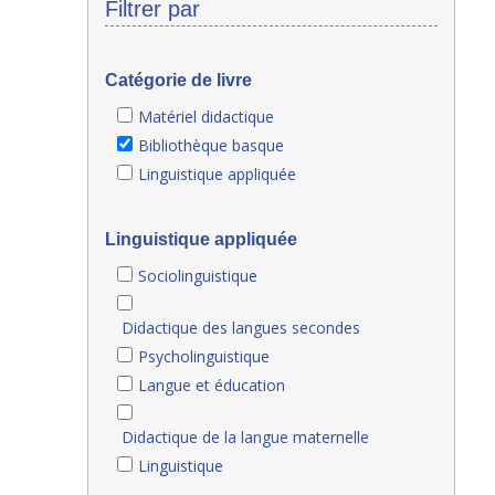
Filtrer par
Catégorie de livre
Matériel didactique
Bibliothèque basque
Linguistique appliquée
Linguistique appliquée
Sociolinguistique
Didactique des langues secondes
Psycholinguistique
Langue et éducation
Didactique de la langue maternelle
Linguistique