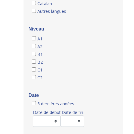
Catalan
Autres langues
Niveau
A1
A2
B1
B2
C1
C2
Date
5 dernières années
Date de début
Date de fin