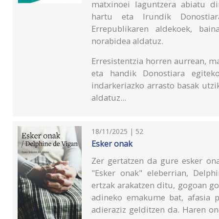
matxinoei laguntzera abiatu di
hartu eta Irundik Donostiar
Errepublikaren aldekoek, bain
norabidea aldatuz.
Erresistentzia horren aurrean, 
eta handik Donostiara egitek
indarkeriazko arrasto basak utzik
aldatuz...
18/11/2025 | 52
Esker onak
Zer gertatzen da gure esker ona
"Esker onak" eleberrian, Delph
ertzak arakatzen ditu, gogoan go
adineko emakume bat, afasia p
adieraziz gelditzen da. Haren o