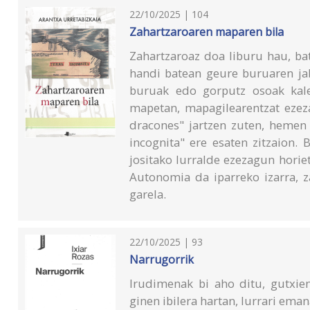
22/10/2025 | 104
Zahartzaroaren maparen bila
Zahartzaroaz doa liburu hau, ba
handi batean geure buruaren jab
buruak edo gorputz osoak kale
mapetan, mapagilearentzat ezeza
dracones" jartzen zuten, hemen
incognita" ere esaten zitzaion.
jositako lurralde ezezagun horie
Autonomia da iparreko izarra, 
garela.
22/10/2025 | 93
Narrugorrik
Irudimenak bi aho ditu, gutxien
ginen ibilera hartan, lurrari eman