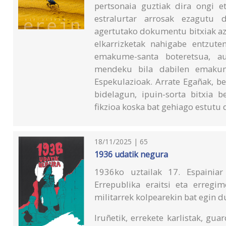
pertsonaia guztiak dira ongi et
estralurtar arrosak ezagutu 
agertutako dokumentu bitxiak az
elkarrizketak nahigabe entzuten
emakume-santa boteretsua, aus
mendeku bila dabilen emakum
Espekulazioak. Arrate Egañak, be
bidelagun, ipuin-sorta bitxia 
fikzioa koska bat gehiago estutu
18/11/2025 | 65
1936 udatik negura
1936ko uztailak 17. Espainiar
Errepublika eraitsi eta erregim
militarrek kolpearekin bat egin d
Iruñetik, errekete karlistak, gua