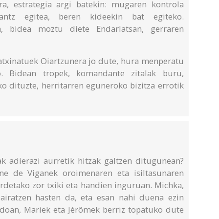
ra, estrategia argi batekin: mugaren kontrola
antz egitea, beren kideekin bat egiteko.
a, bidea moztu diete Endarlatsan, gerraren
matxinatuek Oiartzunera jo dute, hura menperatu
o. Bidean tropek, komandante zitalak buru,
o dituzte, herritarren eguneroko bizitza errotik
k adierazi aurretik hitzak galtzen ditugunean?
ine de Viganek oroimenaren eta isiltasunaren
rdetako zor txiki eta handien inguruan. Michka,
airatzen hasten da, eta esan nahi duena ezin
ndoan, Mariek eta Jérômek berriz topatuko dute