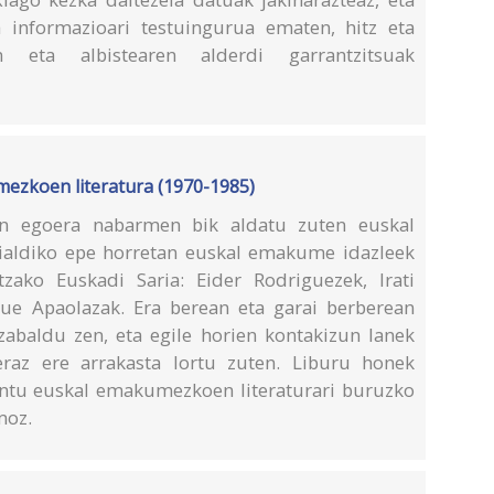
 informazioari testuingurua ematen, hitz eta
n eta albistearen alderdi garrantzitsuak
ezkoen literatura (1970-1985)
an egoera nabarmen bik aldatu zuten euskal
eialdiko epe horretan euskal emakume idazleek
tzako Euskadi Saria: Eider Rodriguezek, Irati
xue Apaolazak. Era berean eta garai berberean
 zabaldu zen, eta egile horien kontakizun lanek
leraz ere arrakasta lortu zuten. Liburu honek
untu euskal emakumezkoen literaturari buruzko
moz.