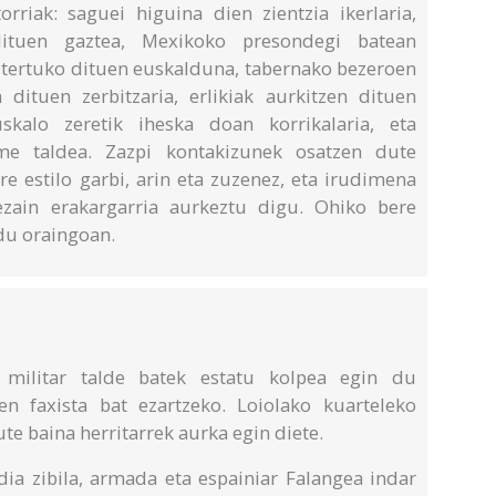
orriak: saguei higuina dien zientzia ikerlaria,
dituen gaztea, Mexikoko presondegi batean
tertuko dituen euskalduna, tabernako bezeroen
 dituen zerbitzaria, erlikiak aurkitzen dituen
kalo zeretik iheska doan korrikalaria, eta
e taldea. Zazpi kontakizunek osatzen dute
re estilo garbi, arin eta zuzenez, eta irudimena
bezain erakargarria aurkeztu digu. Ohiko bere
 du oraingoan.
 militar talde batek estatu kolpea egin du
en faxista bat ezartzeko. Loiolako kuarteleko
ute baina herritarrek aurka egin diete.
rdia zibila, armada eta espainiar Falangea indar