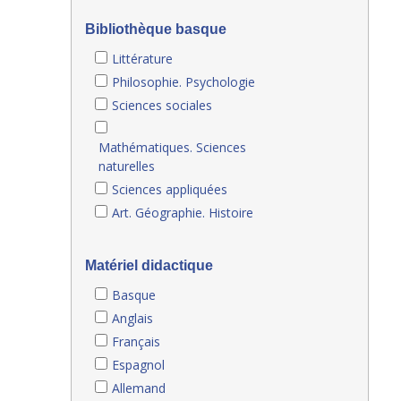
Bibliothèque basque
Littérature
Philosophie. Psychologie
Sciences sociales
Mathématiques. Sciences
naturelles
Sciences appliquées
Art. Géographie. Histoire
Matériel didactique
Basque
Anglais
Français
Espagnol
Allemand