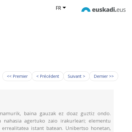
FR
<< Premier
< Précédent
Suivant >
Dernier >>
mamurik, baina gauzak ez doaz guztiz ondo.
 nahasia agertuko zaio irakurleari; elementu
 errealitatea istant batean. Unibertso honetan,