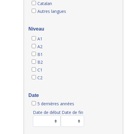
Catalan
Autres langues
Niveau
A1
A2
B1
B2
C1
C2
Date
5 dernières années
Date de début
Date de fin