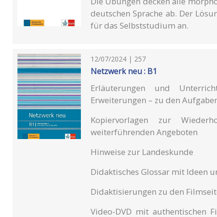
Die Übungen decken alle morpho
deutschen Sprache ab. Der Lösung
für das Selbststudium an.
12/07/2024 | 257
Netzwerk neu : B1
Erläuterungen und Unterrich
Erweiterungen – zu den Aufgabe
Kopiervorlagen zur Wieder
weiterführenden Angeboten
Hinweise zur Landeskunde
Didaktisches Glossar mit Ideen u
Didaktisierungen zu den Filmseit
Video-DVD mit authentischen F