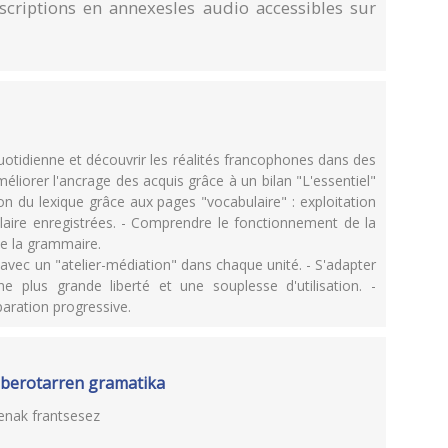
anscriptions en annexesles audio accessibles sur
quotidienne et découvrir les réalités francophones dans des
liorer l'ancrage des acquis grâce à un bilan "L'essentiel"
on du lexique grâce aux pages "vocabulaire" : exploitation
ulaire enregistrées. - Comprendre le fonctionnement de la
de la grammaire.
avec un "atelier-médiation" dans chaque unité. - S'adapter
ne plus grande liberté et une souplesse d'utilisation. -
aration progressive.
iberotarren gramatika
enak frantsesez