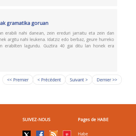
zkiak gramatika goruan
n erabili nahi danean, zein ereduri jarraitu eta zein dan
honek argitu nahi leukena. Idatziz edo berbaz, geure hurreko
erabilten lagundu. Guztira 40 gai ditu lan honek era
<< Premier
< Précédent
Suivant >
Dernier >>
SUIVEZ-NOUS
Pages de HABE
Habe