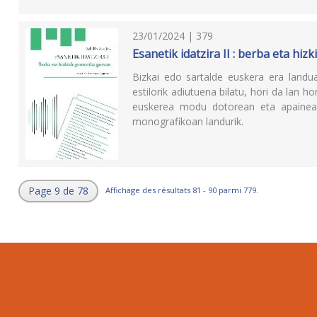
23/01/2024 | 379
Esanetik idatzira II : berba eta hi
Bizkai edo sartalde euskera era landua
estilorik adiutuena bilatu, hori da lan 
euskerea modu dotorean eta apainean 
monografikoan landurik.
Page 9 de 78
Affichage des résultats 81 - 90 parmi 779.