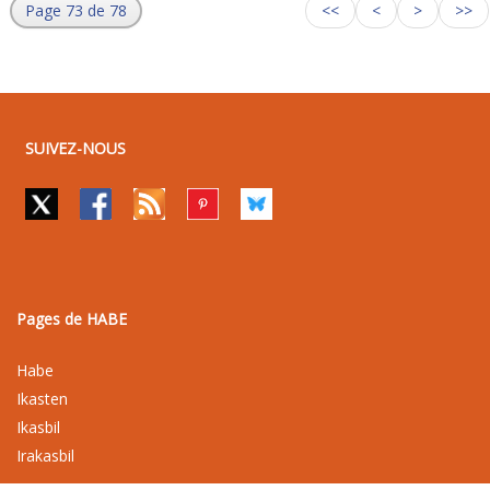
Page 73 de 78
<<
<
>
>>
SUIVEZ-NOUS
Pages de HABE
Habe
Ikasten
Ikasbil
Irakasbil