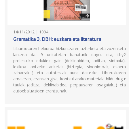
14/11/2012 | 1094
Gramatika 3, DBH: euskara eta literatura
Liburuxkaren helburua hizkuntzaren azterketa eta zuzenketa
lantzea da. 9 unitatetan banaturik dago, eta, i.by2
proiektuko edukiez gain (deklinabidea, aditza, sintaxia),
lexikoa lantzeko ariketak (hiztegia, sinonimoak, esaera
zaharrak...) eta autotestak aurki daitezke. Liburuxkaren
amaieran, eranskin gisa, kontsultarako materiala bildu dugu:
taulak (aditza, deklinabidea, perpausaren osagaiak...) eta
autoebaluazioen erantzunak.