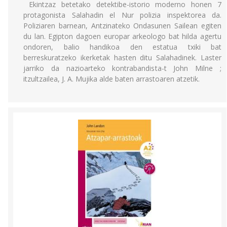
Ekintzaz betetako detektibe-istorio moderno honen 7
protagonista Salahadin el Nur polizia inspektorea da.
Poliziaren barnean, Antzinateko Ondasunen Sailean egiten
du lan. Egipton dagoen europar arkeologo bat hilda agertu
ondoren, balio handikoa den estatua txiki bat
berreskuratzeko ikerketak hasten ditu Salahadinek. Laster
jarriko da nazioarteko kontrabandista-t John Milne ;
itzultzailea, J. A. Mujika alde baten arrastoaren atzetik.