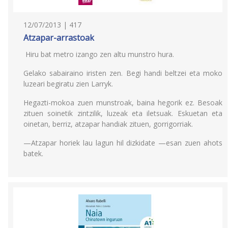
12/07/2013 | 417
Atzapar-arrastoak
Hiru bat metro izango zen altu munstro hura.
Gelako sabairaino iristen zen. Begi handi beltzei eta moko
luzeari begiratu zien Larryk.
Hegazti-mokoa zuen munstroak, baina hegorik ez. Besoak
zituen soinetik zintzilik, luzeak eta iletsuak. Eskuetan eta
oinetan, berriz, atzapar handiak zituen, gorrigorriak.
—Atzapar horiek lau lagun hil dizkidate —esan zuen ahots
batek.