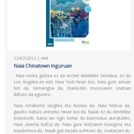
12/07/2013 | 444
Naia Chinatown inguruan
Naia neska gaztea ez da Archer detektibe famatua, ez da
Los Angeles-en edo New York hirian bizi. Naia gure artean
bizi da, hemengoa da, titaniozko museoaren ondoan
ibiltzen da egunero.
Naia emakume langilea eta ikaslea da. Naia hirikoa da,
gaurko kultura anitzeko hirian bizi da. Naiak ez du detektibe
bokaziorik, baina lan egin behar du bizimodua ateratzeko.
Naia zinema beltza da. Naia gure bizitzaren itsasgora eta
itsasbehera da. Naiak guk bezala sufritzen du, maitatzen du.