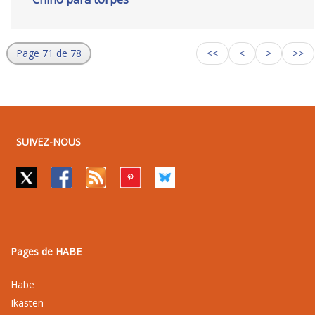
Page 71 de 78
<<
<
>
>>
SUIVEZ-NOUS
Pages de HABE
Habe
Ikasten