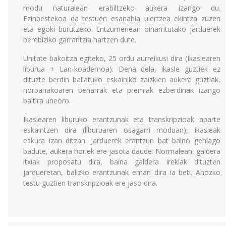
modu naturalean erabiltzeko aukera izango du.
Ezinbestekoa da testuen esanahia ulertzea ekintza zuzen
eta egoki burutzeko. Entzumenean oinarritutako jarduerek
berebiziko garrantzia hartzen dute.
Unitate bakoitza egiteko, 25 ordu aurreikusi dira (Ikaslearen
liburua + Lan-koadernoa). Dena dela, ikasle guztiek ez
dituzte berdin baliatuko eskainiko zaizkien aukera guztiak,
norbanakoaren beharrak eta premiak ezberdinak izango
baitira uneoro.
Ikaslearen liburuko erantzunak eta transkripzioak aparte
eskaintzen dira (liburuaren osagarri moduan), ikasleak
eskura izan ditzan. Jarduerek erantzun bat baino gehiago
badute, aukera horiek ere jasota daude. Normalean, galdera
itxiak proposatu dira, baina galdera irekiak dituzten
jardueretan, balizko erantzunak eman dira ia beti. Ahozko
testu guztien transkripzioak ere jaso dira.