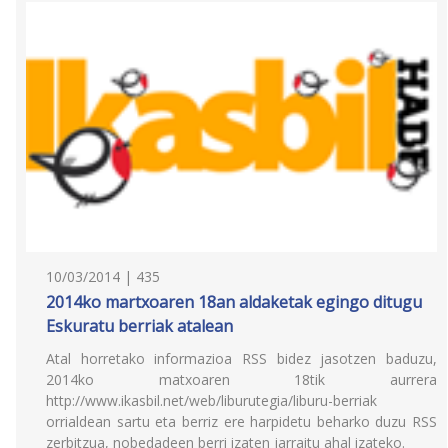
10/03/2014 | 435
2014ko martxoaren 18an aldaketak egingo ditugu
Eskuratu berriak atalean
Atal horretako informazioa RSS bidez jasotzen baduzu,
2014ko matxoaren 18tik aurrera
http://www.ikasbil.net/web/liburutegia/liburu-berriak
orrialdean sartu eta berriz ere harpidetu beharko duzu RSS
zerbitzua, nobedadeen berri izaten jarraitu ahal izateko.