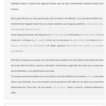
hablaba César o Catulo en algunas frases que se han conservado intactas hasta hoy
mismo.
De la gran Roma no han perdurado sólo el teatro de Mérida o la muralla de Barcino;
también han llegado hasta hoy, en mejor estado y sin ninguna pérdida,
mea culpa, spa,
cum laude
o
alea iacta est
.
Unas frases provienen del derecho (
dura lex sed lex
), la filosofía (
ex nihilo nihil fit
) o la
tradición cristiana (
quo vadis
), otras de la literatura (
carpe diem
), la historia (
ave
Caesar, morituri te salutant
) o el saber popular (
excusatio non petita, ac-cusatio
manifesta
).
Este libro propone un paseo por las frases más usadas con unas deliciosas explicaciones
de Josep Manuel Udina, que ha rastreado las fuentes originales de cada una, a menudo
sorprendentes, y los significados actuales.
Un paseo que se entretiene en unos dibujos que Toni Batllori ha creado
ad hoc
para esta
obra y que finaliza con una muestra de la presencia del latín en la calle y en la prensa
elaborada por Pere Led. No hay duda,
hic et nunc
(aquí y ahora), todavía hablamos
latín.