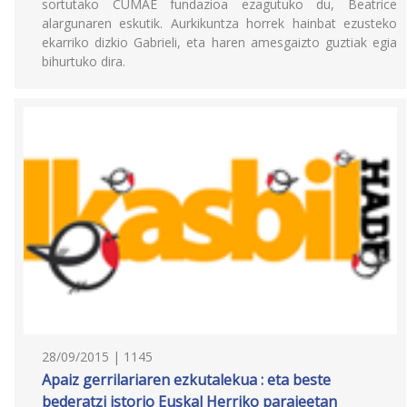
sortutako CUMAE fundazioa ezagutuko du, Beatrice
alargunaren eskutik. Aurkikuntza horrek hainbat ezusteko
ekarriko dizkio Gabrieli, eta haren amesgaizto guztiak egia
bihurtuko dira.
28/09/2015 | 1145
Apaiz gerrilariaren ezkutalekua : eta beste
bederatzi istorio Euskal Herriko parajeetan