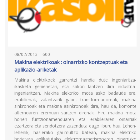
08/02/2013 | 600
Makina elektrikoak : oinarrizko kontzeptuak eta
aplikazio-ariketak
Makina elektrikoek garrantzi handia dute ingeniaritza-
ikasketa gehienetan, eta sakon lantzen dira industria-
ingeniaritzan. Makina elektriko mota asko badaude ere,
erabilienak, zalantzarik gabe, transformadoreak, makina
sinkronoak eta makina asinkronoak dira, hau da, korronte
alternoaren eremuan sartzen direnak. Hiru makina mota
horien funtzionamenduaren eta erabileraren oinarriak
ezartzera eta sendotzera zuzenduta dago liburu hau. Lehen-
lehenik, hasierako gai-multzo batean, makina elektriko
horietara aplikatutako elektromagnetismoaren oinarrizko