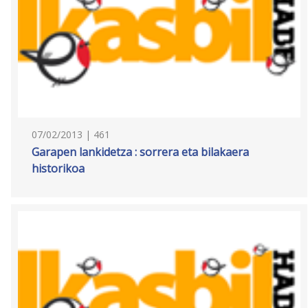
07/02/2013 | 461
Garapen lankidetza : sorrera eta bilakaera
historikoa