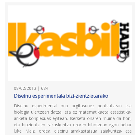
08/02/2013 | 684
Diseinu esperimentala bizi-zientzietarako
Diseinu esperimental ona argitasunez pentsatzean eta
biologia ulertzean datza, eta ez matematikaeta estatistika-
ariketa konplexuak egitean. Ikerketa onaren muina da hori,
eta biozientzien irakaskuntza ororen bihotzean egon behar
luke. Maiz, ordea, diseinu arrakastatsua saiakuntza- eta