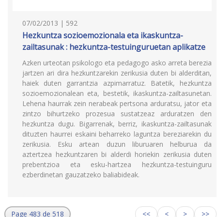
07/02/2013 | 592
Hezkuntza sozioemozionala eta ikaskuntza-
zailtasunak : hezkuntza-testuinguruetan aplikatze
Azken urteotan psikologo eta pedagogo asko arreta berezia
jartzen ari dira hezkuntzarekin zerikusia duten bi alderditan,
haiek duten garrantzia azpimarratuz. Batetik, hezkuntza
sozioemozionalean eta, bestetik, ikaskuntza-zailtasunetan.
Lehena haurrak zein nerabeak pertsona arduratsu, jator eta
zintzo bihurtzeko prozesua sustatzeaz arduratzen den
hezkuntza dugu. Bigarrenak, berriz, ikaskuntza-zailtasunak
dituzten haurrei eskaini beharreko laguntza bereziarekin du
zerikusia. Esku artean duzun liburuaren helburua da
aztertzea hezkuntzaren bi alderdi horiekin zerikusia duten
prebentzioa eta esku-hartzea hezkuntza-testuinguru
ezberdinetan gauzatzeko baliabideak.
Page 483 de 518
<<
<
>
>>