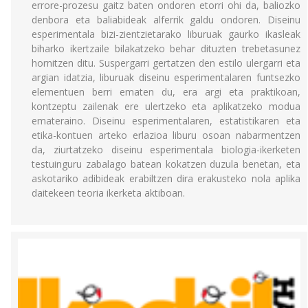
errore-prozesu gaitz baten ondoren etorri ohi da, baliozko
denbora eta baliabideak alferrik galdu ondoren. Diseinu
esperimentala bizi-zientzietarako liburuak gaurko ikasleak
biharko ikertzaile bilakatzeko behar dituzten trebetasunez
hornitzen ditu. Suspergarri gertatzen den estilo ulergarri eta
argian idatzia, liburuak diseinu esperimentalaren funtsezko
elementuen berri ematen du, era argi eta praktikoan,
kontzeptu zailenak ere ulertzeko eta aplikatzeko modua
emateraino. Diseinu esperimentalaren, estatistikaren eta
etika-kontuen arteko erlazioa liburu osoan nabarmentzen
da, ziurtatzeko diseinu esperimentala biologia-ikerketen
testuinguru zabalago batean kokatzen duzula benetan, eta
askotariko adibideak erabiltzen dira erakusteko nola aplika
daitekeen teoria ikerketa aktiboan.