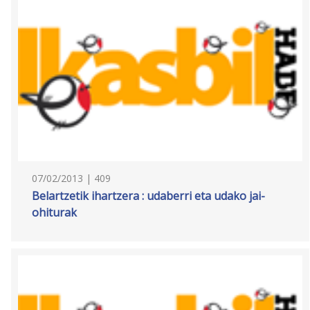
07/02/2013 | 409
Belartzetik ihartzera : udaberri eta udako jai-
ohiturak