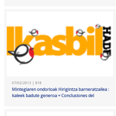
07/02/2013 | 818
Mintegiaren ondorioak Hirigintza barneratzailea :
kaleek badute generoa = Conclusiones del