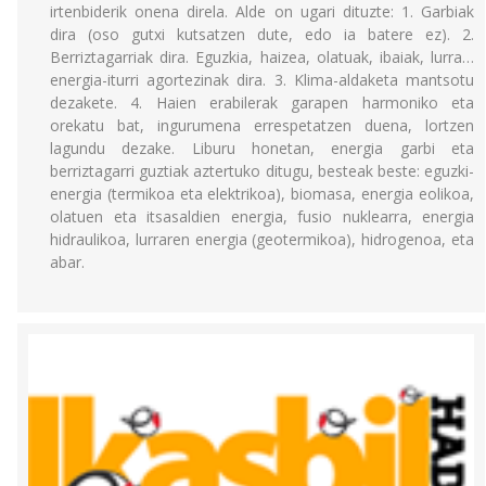
irtenbiderik onena direla. Alde on ugari dituzte: 1. Garbiak
dira (oso gutxi kutsatzen dute, edo ia batere ez). 2.
Berriztagarriak dira. Eguzkia, haizea, olatuak, ibaiak, lurra…
energia-iturri agortezinak dira. 3. Klima-aldaketa mantsotu
dezakete. 4. Haien erabilerak garapen harmoniko eta
orekatu bat, ingurumena errespetatzen duena, lortzen
lagundu dezake. Liburu honetan, energia garbi eta
berriztagarri guztiak aztertuko ditugu, besteak beste: eguzki-
energia (termikoa eta elektrikoa), biomasa, energia eolikoa,
olatuen eta itsasaldien energia, fusio nuklearra, energia
hidraulikoa, lurraren energia (geotermikoa), hidrogenoa, eta
abar.