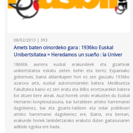
08/02/2013 | 393
Amets baten oinordeko gara : 1936ko Euskal
Unibertsitatea = Heredamos un sueño : la Univer
1866tik aurrera euskal erakundeek eta gizarteak
unibertsitatea eskatu zieten behin eta berriz Espainiako
gobernuei, baina aldarrikapen hori ez zen gauzatu 1936ko
azarora arte, euskal autonomiarekin batera. Medikuntza
Fakultatea baino ez zen eratu eta Bilbo erortzearekin batera
itxi zituen bere ateak. Auzi horrek ondo erakusten du Euskal
Herriaren konplexutasuna, bai lurraldeen arteko harremanei
dagokienez, bai eta gizarte-taldeen eta indar politikoen
arteko harremanei dagokienez ere. Baina, era berean,
erakunde horiek lankidetzarako erakutsi duten gaitasunaren
adibide egokia ere bada.