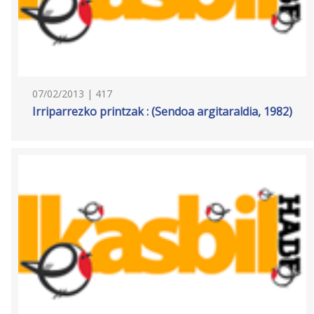
07/02/2013 | 417
Irriparrezko printzak : (Sendoa argitaraldia, 1982)