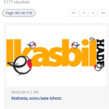
5177 résultats
Page 483 de 518
<<
<
>
>>
08/02/2013 | 585
Maltzeta, soinu bete bihotz