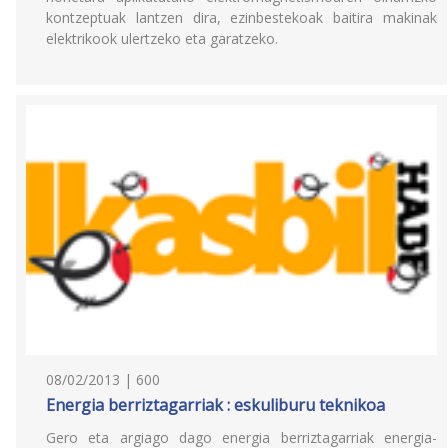
kontzeptuak lantzen dira, ezinbestekoak baitira makinak
elektrikook ulertzeko eta garatzeko.
08/02/2013 | 600
Energia berriztagarriak : eskuliburu teknikoa
Gero eta argiago dago energia berriztagarriak energia-