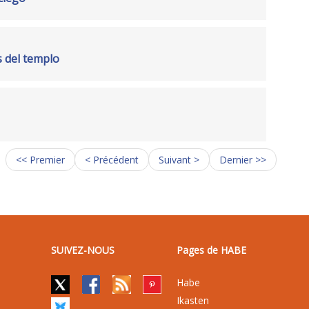
s del templo
<< Premier
< Précédent
Suivant >
Dernier >>
SUIVEZ-NOUS
Pages de HABE
Habe
Ikasten