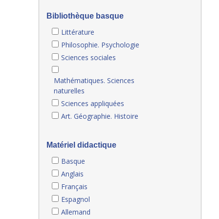
Bibliothèque basque
Littérature
Philosophie. Psychologie
Sciences sociales
Mathématiques. Sciences
naturelles
Sciences appliquées
Art. Géographie. Histoire
Matériel didactique
Basque
Anglais
Français
Espagnol
Allemand