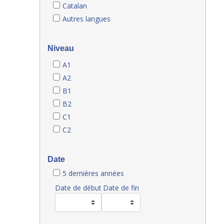
Catalan
Autres langues
Niveau
A1
A2
B1
B2
C1
C2
Date
5 dernières années
Date de début
Date de fin