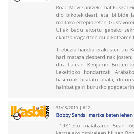
Road Movie antzeko bat Euskal Her
dio bikotekideari, eta ibilbide 
mailako errepideetan, Gustavore
Uliak badu aitortu gabeko sekr
ekaitza iragartzen du bikotearen 
Trebezia handia erakusten du Ka
hari mataza desberdinak josten
dira batean, Benjamin Britten k
Lekeitioko hondartzak, Arabak
baserriak bisitatu ahala, dotor
hainbat gairi buruzko gogoeta fi
31/03/2015 | 622
Bobby Sands : martxa baten lehen
1981eko maiatzaren 5ean, 66
kartzelako ospitalean hil zen Bob