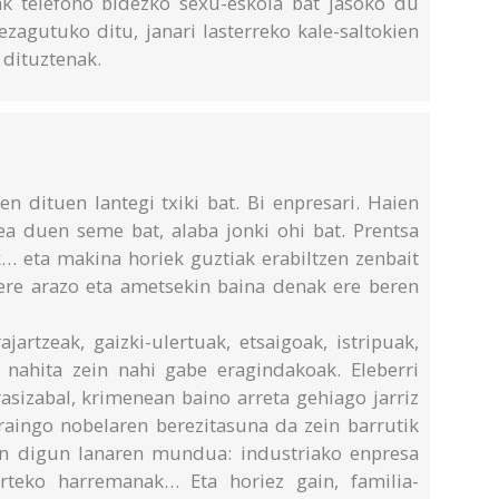
leak telefono bidezko sexu-eskola bat jasoko du
ezagutuko ditu, janari lasterreko kale-saltokien
 dituztenak.
n dituen lantegi txiki bat. Bi enpresari. Haien
a duen seme bat, alaba jonki ohi bat. Prentsa
k… eta makina horiek guztiak erabiltzen zenbait
bere arazo eta ametsekin baina denak ere beren
jartzeak, gaizki-ulertuak, etsaigoak, istripuak,
, nahita zein nahi gabe eragindakoak. Eleberri
rasizabal, krimenean baino arreta gehiago jarriz
Oraingo nobelaren berezitasuna da zein barrutik
en digun lanaren mundua: industriako enpresa
arteko harremanak… Eta horiez gain, familia-