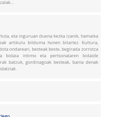
tzalak…
rtuta, eta inguruan duena kezka izanik, hamaika
eak artikulu bilduma honen bitartez. Kultura,
dota ondareari, besteak beste, begirada zorrotza
a bidaia intimo eta pertsonalaren bidaide
rak batzuk, gordinagoak besteak, baina denak
datziak.
 ciego