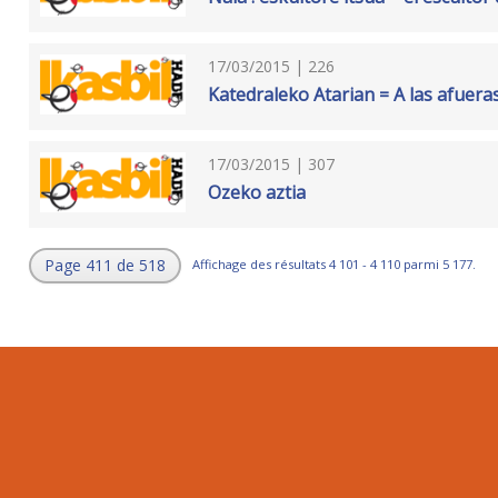
17/03/2015 | 226
Katedraleko Atarian = A las afuera
17/03/2015 | 307
Ozeko aztia
Page 411 de 518
Affichage des résultats 4 101 - 4 110 parmi 5 177.