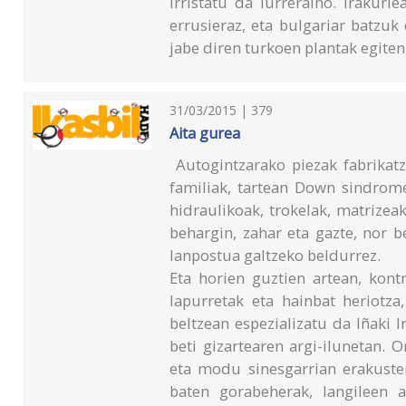
irristatu da lurreraino. Irakur
errusieraz, eta bulgariar batzuk 
jabe diren turkoen plantak egiten
31/03/2015 | 379
Aita gurea
Autogintzarako piezak fabrikatze
familiak, tartean Down sindrome
hidraulikoak, trokelak, matrizea
behargin, zahar eta gazte, nor 
lanpostua galtzeko beldurrez.
Eta horien guztien artean, kontra
lapurretak eta hainbat heriotza
beltzean espezializatu da Iñaki I
beti gizartearen argi-ilunetan. 
eta modu sinesgarrian erakust
baten gorabeherak, langileen 