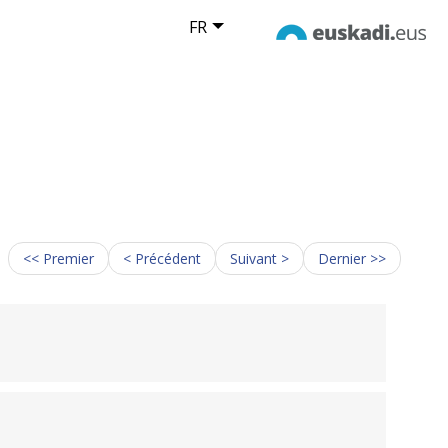
FR
<< Premier
< Précédent
Suivant >
Dernier >>