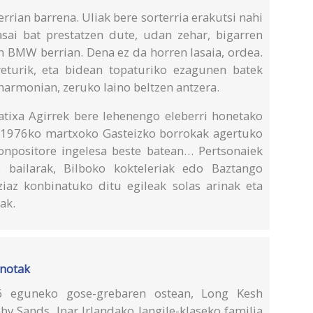
rian barrena. Uliak bere sorterria erakutsi nahi
lasai bat prestatzen dute, udan zehar, bigarren
n BMW berrian. Dena ez da horren lasaia, ordea.
eturik, eta bidean topaturiko ezagunen batek
harmonian, zeruko laino beltzen antzera.
tixa Agirrek bere lehenengo eleberri honetako
: 1976ko martxoko Gasteizko borrokak agertuko
onpositore ingelesa beste batean… Pertsonaiek
o bailarak, Bilboko kokteleriak edo Baztango
eziaz konbinatuko ditu egileak solas arinak eta
nak.
 notak
 eguneko gose-grebaren ostean, Long Kesh
by Sands. Ipar Irlandako langile-klaseko familia