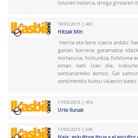
loturen indarra, droga giroaren i
18/03/2015 | 400
Hitzak Min
Herria eta bere izaera ardatz ha
gaitan barrena garamatza idazl
nortasuna, hizkuntza, folklorea e
eman nahi izan die, irakurle
sentiarazteko asmoz. Gai samur
sentimendu kutsu ukaezin batez i
17/03/2015 | 454
Urte ilunak
17/03/2015 | 245
Naia : eskultore itsua = el escultor