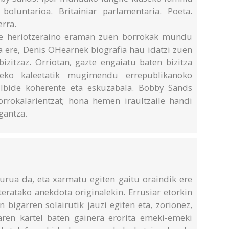
boluntarioa. Britainiar parlamentaria. Poeta.
rra.
ide heriotzeraino eraman zuen borrokak mundu
a ere, Denis OHearnek biografia hau idatzi zuen
izitzaz. Orriotan, gazte engaiatu baten bizitza
teko kaleetatik mugimendu errepublikanoko
ilbide koherente eta eskuzabala. Bobby Sands
rokalarientzat; hona hemen iraultzaile handi
gantza.
urua da, eta xarmatu egiten gaitu oraindik ere
teratako anekdota originalekin. Errusiar etorkin
 bigarren solairutik jauzi egiten eta, zorionez,
ren kartel baten gainera erorita emeki-emeki