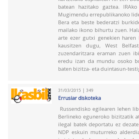
batean hazitako gaztea. IRAko 
Mugimendu errepublikanoko lide
Bera eta beste bederatzi burk
mailako ikono bihurtu zuen. Hal
arte ezer gutxi genekien haren b
kausitzen dugu, West Belfas
zuzendaritzara eraman zuen ib
eredu izan da mundu osoko bor
baten bizitza- eta duintasun-testi
31/03/2015 | 349
Errusiar diskoteka
Russendisko egilearen lehen lib
Berlineko eguneroko bizitzatik a
ilegal batek deportatu ez dezaten
NDP eskuin muturreko alderdia