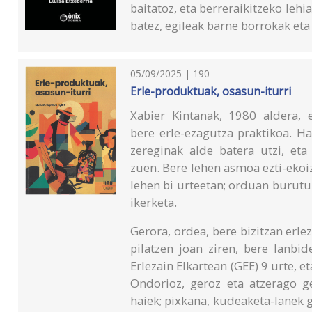
baitatoz, eta berreraikitzeko lehi
batez, egileak barne borrokak eta
05/09/2025 | 190
Erle-produktuak, osasun-iturri
Xabier Kintanak, 1980 aldera, 
bere erle-ezagutza praktikoa. H
zereginak alde batera utzi, eta
zuen. Bere lehen asmoa ezti-ekoiz
lehen bi urteetan; orduan burut
ikerketa.
Gerora, ordea, bere bizitzan erl
pilatzen joan ziren, bere lanbi
Erlezain Elkartean (GEE) 9 urte, e
Ondorioz, geroz eta atzerago g
haiek; pixkana, kudeaketa-lanek 