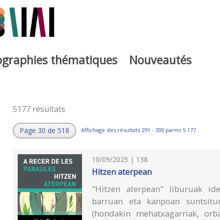
iographies thématiques
Nouveautés
5177 résultats
Page 30 de 518
Affichage des résultats 291 - 300 parmi 5 177.
10/09/2025 | 138
Hitzen aterpean
"Hitzen aterpean" liburuak id
barruan eta kanpoan suntsitu
(hondakin mehatxagarriak, orbai