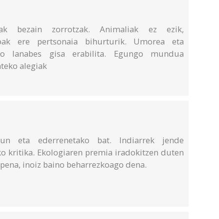
rrak bezain zorrotzak. Animaliak ez ezik,
ioak ere pertsonaia bihurturik. Umorea eta
eko lanabes gisa erabilita. Egungo mundua
ateko alegiak
gun eta ederrenetako bat. Indiarrek jende
ko kritika. Ekologiaren premia iradokitzen duten
apena, inoiz baino beharrezkoago dena.