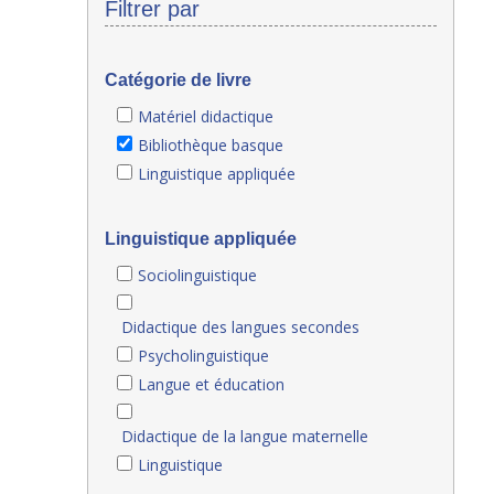
Filtrer par
Catégorie de livre
Matériel didactique
Bibliothèque basque
Linguistique appliquée
Linguistique appliquée
Sociolinguistique
Didactique des langues secondes
Psycholinguistique
Langue et éducation
Didactique de la langue maternelle
Linguistique