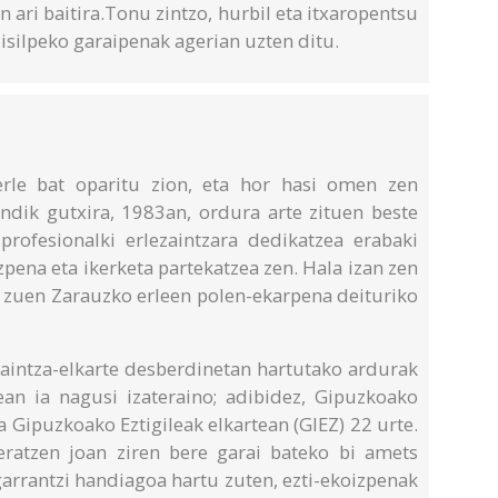
an ari baitira.Tonu zintzo, hurbil eta itxaropentsu
 isilpeko garaipenak agerian uzten ditu.
erle bat oparitu zion, eta hor hasi omen zen
andik gutxira, 1983an, ordura arte zituen beste
 profesionalki erlezaintzara dedikatzea erabaki
pena eta ikerketa partekatzea zen. Hala izan zen
u zuen Zarauzko erleen polen-ekarpena deituriko
ezaintza-elkarte desberdinetan hartutako ardurak
dean ia nagusi izateraino; adibidez, Gipuzkoako
ta Gipuzkoako Eztigileak elkartean (GIEZ) 22 urte.
eratzen joan ziren bere garai bateko bi amets
garrantzi handiagoa hartu zuten, ezti-ekoizpenak