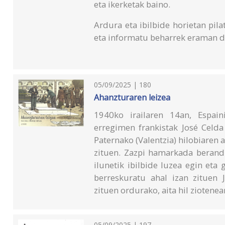
eta ikerketak baino.
Ardura eta ibilbide horietan pil
eta informatu beharrek eraman d
05/09/2025 | 180
Ahanzturaren leizea
1940ko irailaren 14an, Espai
erregimen frankistak José Celda
Paternako (Valentzia) hilobiaren
zituen. Zazpi hamarkada berandu
ilunetik ibilbide luzea egin eta
berreskuratu ahal izan zituen 
zituen ordurako, aita hil ziotenean
05/09/2025 | 197