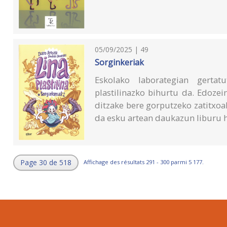
05/09/2025 | 49
Sorginkeriak
Eskolako laborategian gertat
plastilinazko bihurtu da. Edoze
ditzake bere gorputzeko zatitxoak.
da esku artean daukazun liburu 
Page 30 de 518
Affichage des résultats 291 - 300 parmi 5 177.