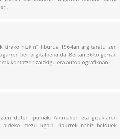
uen.
k tirako nizkin" liburua 1964an argitaratu zen
ugarren berrargitalpena da. Bertan 36ko gerran
lerak kontatzen zaizkigu era autobiografikoan.
azten duten ipuinak. Animalien eta gizakiaren
n aldeko mezu ugari. Haurrek nahiz helduek