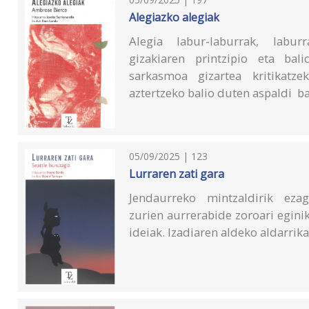
Alegiazko alegiak
Alegia labur-laburrak, labu
gizakiaren printzipio eta bal
sarkasmoa gizartea kritikatz
aztertzeko balio duten aspaldi b
05/09/2025 | 123
Lurraren zati gara
Jendaurreko mintzaldirik eza
zurien aurrerabide zoroari egini
ideiak. Izadiaren aldeko aldarrik