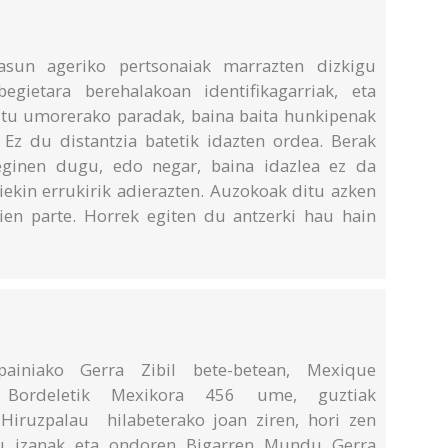
rtasun ageriko pertsonaiak marrazten dizkigu
egietara berehalakoan identifikagarriak, eta
itu umorerako paradak, baina baita hunkipenak
Ez du distantzia batetik idazten ordea. Berak
 eginen dugu, edo negar, baina idazlea ez da
aiekin errukirik adierazten. Auzokoak ditu azken
aien parte. Horrek egiten du antzerki hau hain
ainiako Gerra Zibil bete-betean, Mexique
 Bordeletik Mexikora 456 ume, guztiak
 Hiruzpalau hilabeterako joan ziren, hori zen
du izanak eta ondoren Bigarren Mundu Gerra