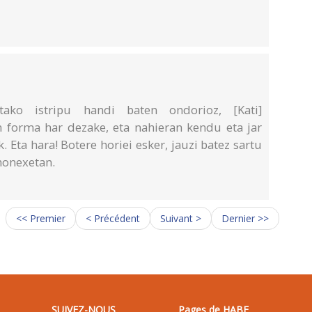
utako istripu handi baten ondorioz, [Kati]
in forma har dezake, eta nahieran kendu eta jar
 Eta hara! Botere horiei esker, jauzi batez sartu
honexetan.
<< Premier
< Précédent
Suivant >
Dernier >>
SUIVEZ-NOUS
Pages de HABE