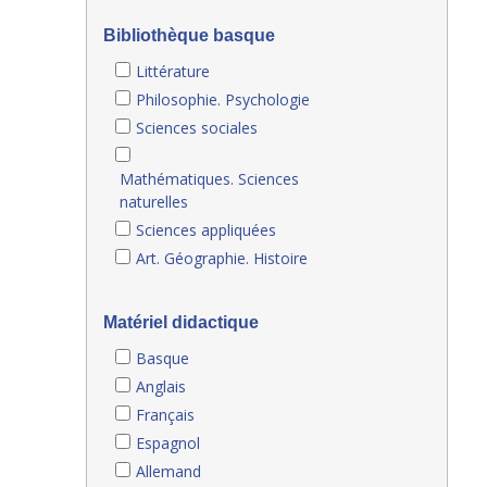
Bibliothèque basque
Littérature
Philosophie. Psychologie
Sciences sociales
Mathématiques. Sciences
naturelles
Sciences appliquées
Art. Géographie. Histoire
Matériel didactique
Basque
Anglais
Français
Espagnol
Allemand