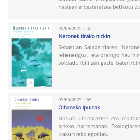
hasteak erbesteratzea betikotu z
05/09/2025 | 55
Neronek tirako nizkin
Sebastian Salaberriaren "Nerone
lehenengoz, eta oraingo hau hir
soldadu ibili zen gazte baten ibi
05/09/2025 | 69
Oihaneko ipuinak
Natura ulertarazten eta maitar
arteko harremanak. Ekologiare
irakurtzeko egokiak.