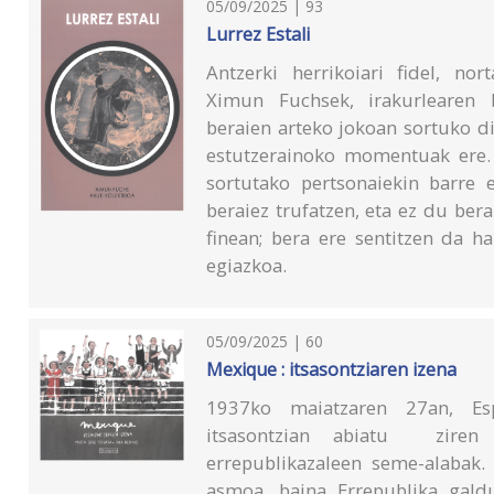
05/09/2025 | 93
Lurrez Estali
Antzerki herrikoiari fidel, no
Ximun Fuchsek, irakurlearen b
beraien arteko jokoan sortuko d
estutzerainoko momentuak ere. 
sortutako pertsonaiekin barre
beraiez trufatzen, eta ez du ber
finean; bera ere sentitzen da h
egiazkoa.
05/09/2025 | 60
Mexique : itsasontziaren izena
1937ko maiatzaren 27an, Esp
itsasontzian abiatu ziren
errepublikazaleen seme-alabak.
asmoa, baina Errepublika gal