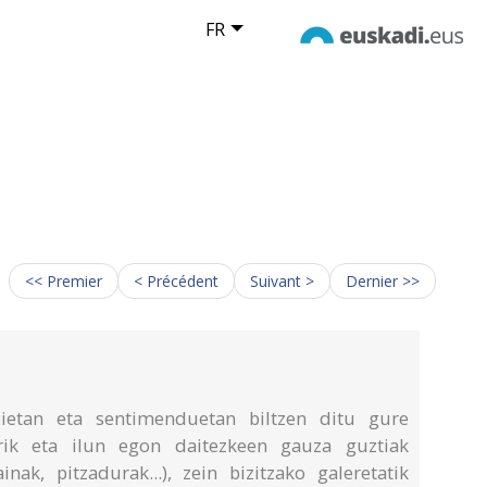
FR
<< Premier
< Précédent
Suivant >
Dernier >>
eietan eta sentimenduetan biltzen ditu gure
rik eta ilun egon daitezkeen gauza guztiak
nak, pitzadurak...), zein bizitzako galeretatik