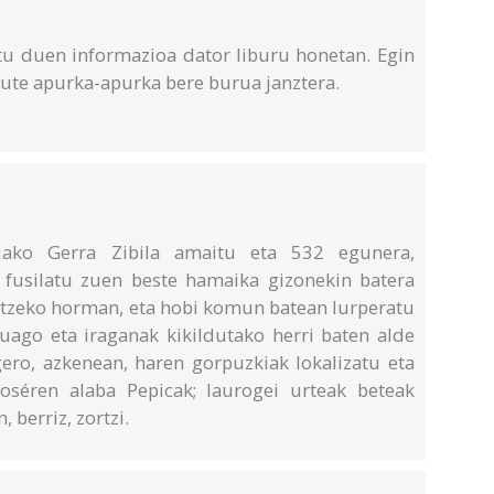
atu duen informazioa dator liburu honetan. Egin
ute apurka-apurka bere burua janztera.
niako Gerra Zibila amaitu eta 532 egunera,
 fusilatu zuen beste hamaika gizonekin batera
 atzeko horman, eta hobi komun batean lurperatu
ago eta iraganak kikildutako herri baten alde
 gero, azkenean, haren gorpuzkiak lokalizatu eta
Joséren alaba Pepicak; laurogei urteak beteak
, berriz, zortzi.