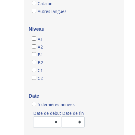
Catalan
Autres langues
Niveau
A1
A2
B1
B2
C1
C2
Date
5 dernières années
Date de début
Date de fin