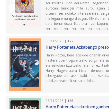
zer kreditu, Deo adiuvante, zegokidan
eurotan, laurogei mila euro, agian
urtean; zer nolako interesarekin, zer
mailegua emango dizugun. Klikatu hemen,
bete behar duzu. Ikus orain zer kopuru 
zero koma zero zero zero zero zero ze
06/11/2023 | 177
Harry Potter eta Azkabango preso
Harry Potter, bere adiskide onenak dire
hastera doa Hogwartseko sorgin eta azt
eta eskolara itzultzeko (eta nor ez litza
Harry Hogwartsera iristen denean, ur
bihozgabe bat aske dabil, eta Azkaba
dabiltza orain hiltzailearen bila...
06/11/2023 | 186
Harry Potter eta sekretuen ganbe