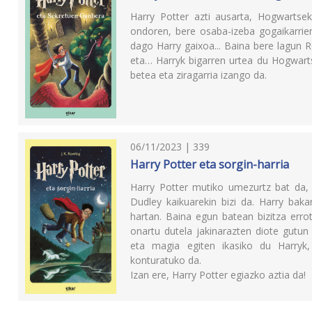
Harry Potter azti ausarta, Hogwartse
ondoren, bere osaba-izeba gogaikarrien
dago Harry gaixoa... Baina bere lagun 
eta… Harryk bigarren urtea du Hogwarts
betea eta ziragarria izango da.
06/11/2023 | 339
Harry Potter eta sorgin-harria
Harry Potter mutiko umezurtz bat da, 
Dudley kaikuarekin bizi da. Harry baka
hartan. Baina egun batean bizitza erro
onartu dutela jakinarazten diote gutun
eta magia egiten ikasiko du Harryk, 
konturatuko da.
Izan ere, Harry Potter egiazko aztia da!