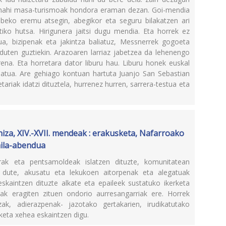
nahi masa-turismoak hondora eraman dezan. Goi-mendia
abeko eremu atsegin, abegikor eta seguru bilakatzen ari
tiko hutsa. Hirigunera jaitsi dugu mendia. Eta horrek ez
a, bizipenak eta jakintza baliatuz, Messnerrek gogoeta
uten guztiekin. Arazoaren larriaz jabetzea da lehenengo
rena. Eta horretara dator liburu hau. Liburu honek euskal
atua. Are gehiago kontuan hartuta Juanjo San Sebastian
riak idatzi dituztela, hurrenez hurren, sarrera-testua eta
hiza, XIV.-XVII. mendeak : erakusketa, Nafarroako
aila-abendua
erak eta pentsamoldeak islatzen dituzte, komunitatean
 dute, akusatu eta lekukoen aitorpenak eta alegatuak
 eskaintzen dituzte alkate eta epaileek sustatuko ikerketa
eak eragiten zituen ondorio aurresangarriak ere. Horrek
zak, adierazpenak- jazotako gertakarien, irudikatutako
eta xehea eskaintzen digu.