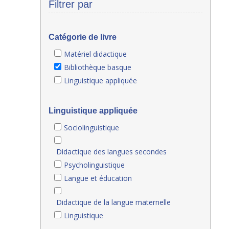
Filtrer par
Catégorie de livre
Matériel didactique
Bibliothèque basque
Linguistique appliquée
Linguistique appliquée
Sociolinguistique
Didactique des langues secondes
Psycholinguistique
Langue et éducation
Didactique de la langue maternelle
Linguistique