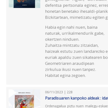
defentsa pertsonala eginez, erre
honetan benetako ihesaldi-planik
Bizkitartean, mimetizatu egiten g
Habia egin nahi nuen, baina
naturak, urrikalmendurik gabe,
okertzen ninduen.
Zuhaitza mintzatu zitzaidan,
haizeak estutu zuen landarezko e
euriak apaldu zuen sikatearen bo
Geometriaren araudipean
zirkulua ikusi nuen tanpez.
Habitat egina zegoen.
06/11/2023 | 228
Paradisuaren kanpoko aldeak : idat
Ordenagailua piztu nuen mailegu-eskae