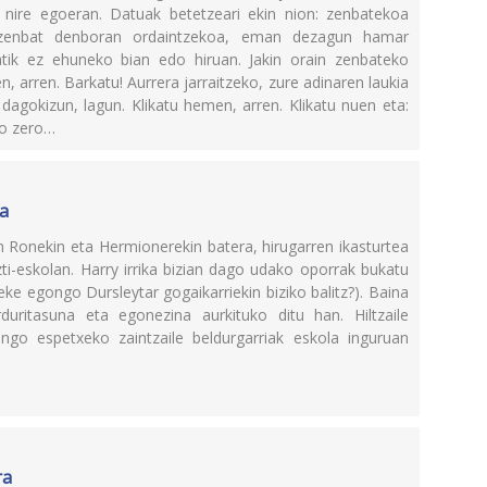
 nire egoeran. Datuak betetzeari ekin nion: zenbatekoa
; zenbat denboran ordaintzekoa, eman dezagun hamar
gatik ez ehuneko bian edo hiruan. Jakin orain zenbateko
 arren. Barkatu! Aurrera jarraitzeko, zure adinaren laukia
dagokizun, lagun. Klikatu hemen, arren. Klikatu nuen eta:
ro zero…
a
n Ronekin eta Hermionerekin batera, hirugarren ikasturtea
i-eskolan. Harry irrika bizian dago udako oporrak bukatu
teke egongo Dursleytar gogaikarriekin biziko balitz?). Baina
duritasuna eta egonezina aurkituko ditu han. Hiltzaile
ngo espetxeko zaintzaile beldurgarriak eskola inguruan
ra