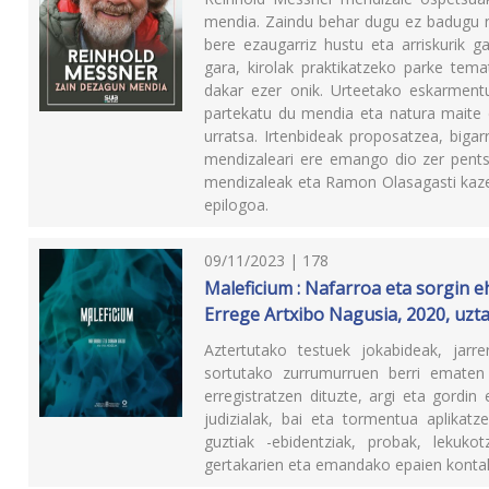
mendia. Zaindu behar dugu ez badugu 
bere ezaugarriz hustu eta arriskurik g
gara, kirolak praktikatzeko parke tema
dakar ezer onik. Urteetako eskarmentu
partekatu du mendia eta natura maite d
urratsa. Irtenbideak proposatzea, bigar
mendizaleari ere emango dio zer pents
mendizaleak eta Ramon Olasagasti kazeta
epilogoa.
09/11/2023 | 178
Maleficium : Nafarroa eta sorgin e
Errege Artxibo Nagusia, 2020, uzt
Aztertutako testuek jokabideak, jarr
sortutako zurrumurruen berri ematen
erregistratzen dituzte, argi eta gordin
judizialak, bai eta tormentua aplikatz
guztiak -ebidentziak, probak, lekukot
gertakarien eta emandako epaien kontak