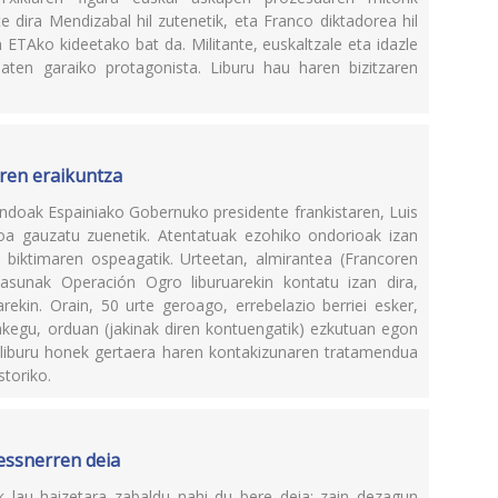
e dira Mendizabal hil zutenetik, eta Franco diktadorea hil
ETAko kideetako bat da. Militante, euskaltzale eta idazle
baten garaiko protagonista. Liburu hau haren bizitzaren
aren eraikuntza
doak Espainiako Gobernuko presidente frankistaren, Luis
ioa gauzatu zuenetik. Atentatuak ezohiko ondorioak izan
 biktimaren ospeagatik. Urteetan, almirantea (Francoren
asunak Operación Ogro liburuarekin kontatu izan dira,
rekin. Orain, 50 urte geroago, errebelazio berriei esker,
ezakegu, orduan (jakinak diren kontuengatik) ezkutuan egon
 liburu honek gertaera haren kontakizunaren tratamendua
storiko.
essnerren deia
 lau haizetara zabaldu nahi du bere deia: zain dezagun