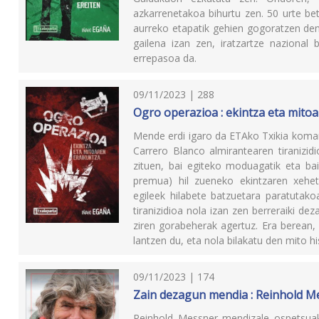
azkarrenetakoa bihurtu zen. 50 urte bet
aurreko etapatik gehien gogoratzen den 
gailena izan zen, iratzartze nazional 
errepasoa da.
09/11/2023 | 288
Ogro operazioa : ekintza eta mito
Mende erdi igaro da ETAko Txikia koman
Carrero Blanco almirantearen tiranizid
zituen, bai egiteko moduagatik eta bai
premua) hil zueneko ekintzaren xehet
egileek hilabete batzuetara paratutakoa
tiranizidioa nola izan zen berreraiki d
ziren gorabeherak agertuz. Era berean,
lantzen du, eta nola bilakatu den mito hi
09/11/2023 | 174
Zain dezagun mendia : Reinhold M
Reinhold Messner mendizale ospetsuak