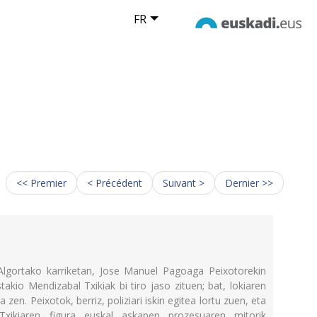
FR
<< Premier
< Précédent
Suivant >
Dernier >>
Algortako karriketan, Jose Manuel Pagoaga Peixotorekin
stakio Mendizabal Txikiak bi tiro jaso zituen; bat, lokiaren
zen. Peixotok, berriz, poliziari iskin egitea lortu zuen, eta
xikiaren figura euskal askapen prozesuaren mitorik