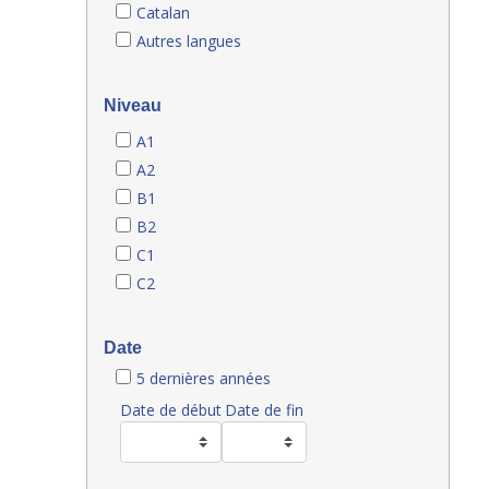
Catalan
Autres langues
Niveau
A1
A2
B1
B2
C1
C2
Date
5 dernières années
Date de début
Date de fin