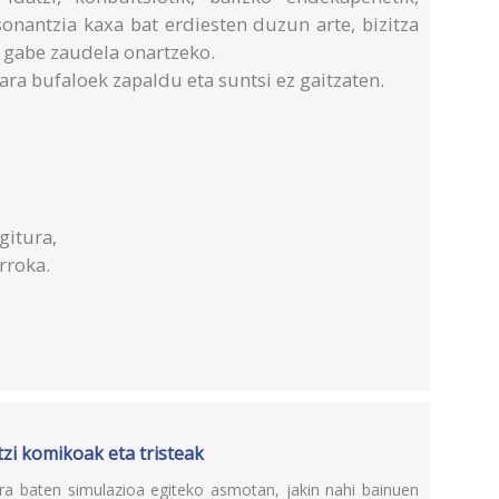
sonantzia kaxa bat erdiesten duzun arte, bizitza
 gabe zaudela onartzeko.
ara bufaloek zapaldu eta suntsi ez gaitzaten.
gitura,
rroka.
zi komikoak eta tristeak
ra baten simulazioa egiteko asmotan, jakin nahi bainuen