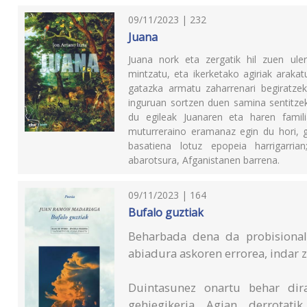
09/11/2023 | 232
Juana
Juana nork eta zergatik hil zuen uler
mintzatu, eta ikerketako agiriak araka
gatazka armatu zaharrenari begiratze
inguruan sortzen duen samina sentitzeko
du egileak Juanaren eta haren famili
muturreraino eramanaz egin du hori, g
basatiena lotuz epopeia harrigarria
abarotsura, Afganistanen barrena.
09/11/2023 | 164
Bufalo guztiak
Beharbada dena da probisionala
abiadura askoren errorea, indar z
Duintasunez onartu behar dira
gehiegikeria. Agian, derrotatik