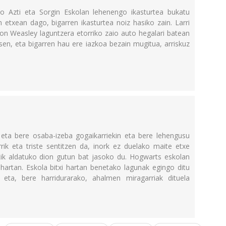
ko Azti eta Sorgin Eskolan lehenengo ikasturtea bukatu
 etxean dago, bigarren ikasturtea noiz hasiko zain. Larri
Ron Weasley laguntzera etorriko zaio auto hegalari batean
en, eta bigarren hau ere iazkoa bezain mugitua, arriskuz
eta bere osaba-izeba gogaikarriekin eta bere lehengusu
rrik eta triste sentitzen da, inork ez duelako maite etxe
tik aldatuko dion gutun bat jasoko du. Hogwarts eskolan
 hartan. Eskola bitxi hartan benetako lagunak egingo ditu
eta, bere harridurarako, ahalmen miragarriak dituela