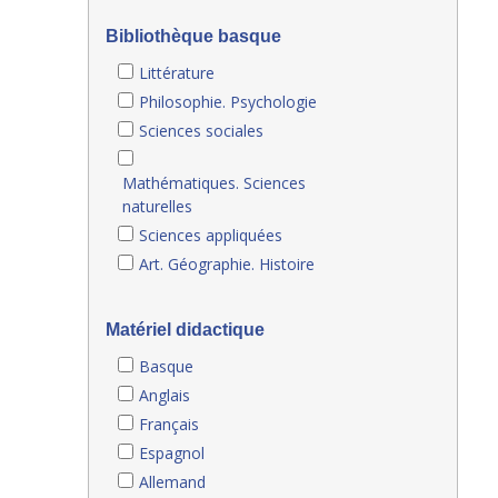
Bibliothèque basque
Littérature
Philosophie. Psychologie
Sciences sociales
Mathématiques. Sciences
naturelles
Sciences appliquées
Art. Géographie. Histoire
Matériel didactique
Basque
Anglais
Français
Espagnol
Allemand