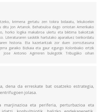
tzeko, krimena gertatu zen tokira bidaiatu, lekukoekin
tu ditu Jon Artanok. Behatxuloa dago orriotan Amerikako
ko, horko logika makabroa ulertu eta biktima bakoitzak
. Literaturaren saskitik hartutako aparailuez txirikordatu
aren historia. Eta kazetaritzak zor duen zorroztasuna
erra garaiko Bizkaia eta gaur egungo Kolonbiako ertzik
n; Jose Antonio Agirreren bulegotik Tribugáko oihan
, dena da erreskate bat osatzeko estrategia,
entrifugoen jolasa.
 marjinazioa eta periferia, perturbazioa eta
 idatzi, konbultsiotik, balizko endekapenetik,