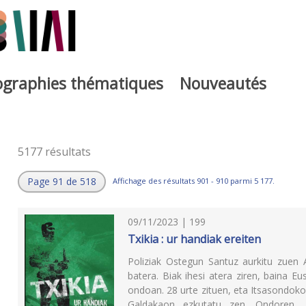
iographies thématiques
Nouveautés
5177 résultats
Page 91 de 518
Affichage des résultats 901 - 910 parmi 5 177.
09/11/2023 | 199
Txikia : ur handiak ereiten
Poliziak Ostegun Santuz aurkitu zuen 
batera. Biak ihesi atera ziren, baina Eu
ondoan. 28 urte zituen, eta Itsasondokoa 
Galdakaon ezkutatu zen. Ondoren, T