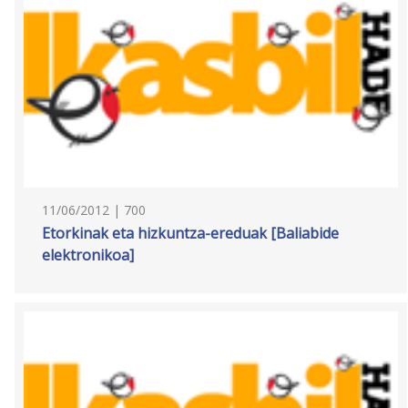
11/06/2012 | 700
Etorkinak eta hizkuntza-ereduak [Baliabide
elektronikoa]