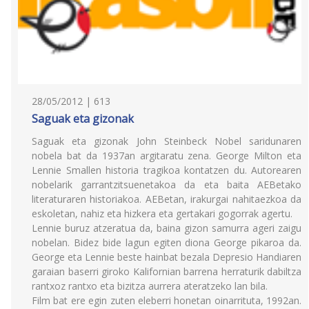
28/05/2012 | 613
Saguak eta gizonak
Saguak eta gizonak John Steinbeck Nobel saridunaren
nobela bat da 1937an argitaratu zena. George Milton eta
Lennie Smallen historia tragikoa kontatzen du. Autorearen
nobelarik garrantzitsuenetakoa da eta baita AEBetako
literaturaren historiakoa. AEBetan, irakurgai nahitaezkoa da
eskoletan, nahiz eta hizkera eta gertakari gogorrak agertu.
Lennie buruz atzeratua da, baina gizon samurra ageri zaigu
nobelan. Bidez bide lagun egiten diona George pikaroa da.
George eta Lennie beste hainbat bezala Depresio Handiaren
garaian baserri giroko Kalifornian barrena herraturik dabiltza
rantxoz rantxo eta bizitza aurrera ateratzeko lan bila.
Film bat ere egin zuten eleberri honetan oinarrituta, 1992an.