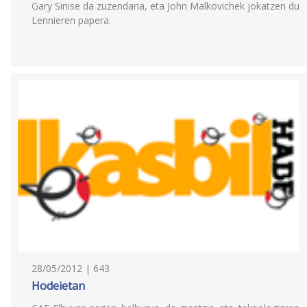
Gary Sinise da zuzendaria, eta John Malkovichek jokatzen du
Lennieren papera.
28/05/2012 | 643
Hodeietan