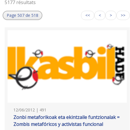
5177 résultats
Page 507 de 518
<<
<
>
>>
12/06/2012 | 491
Zonbi metaforikoak eta ekintzaile funtzionalak =
Zombis metafóricos y activistas funcional