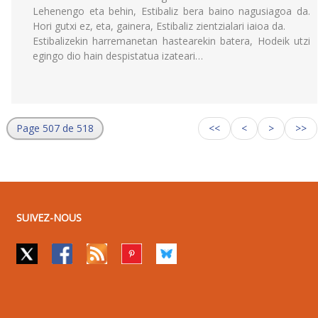
Lehenengo eta behin, Estibaliz bera baino nagusiagoa da.
Hori gutxi ez, eta, gainera, Estibaliz zientzialari iaioa da.
Estibalizekin harremanetan hastearekin batera, Hodeik utzi
egingo dio hain despistatua izateari…
Page 507 de 518
<<
<
>
>>
SUIVEZ-NOUS