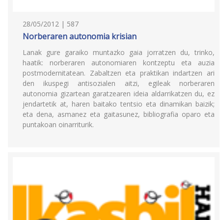
28/05/2012 | 587
Norberaren autonomia krisian
Lanak gure garaiko muntazko gaia jorratzen du, trinko,
haatik: norberaren autonomiaren kontzeptu eta auzia
postmodernitatean. Zabaltzen eta praktikan indartzen ari
den ikuspegi antisozialen aitzi, egileak norberaren
autonomia gizartean garatzearen ideia aldarrikatzen du, ez
jendartetik at, haren baitako tentsio eta dinamikan baizik;
eta dena, asmanez eta gaitasunez, bibliografia oparo eta
puntakoan oinarriturik.