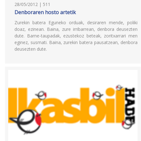
28/05/2012 | 511
Denboraren hosto artetik
Zurekin batera Eguneko orduak, desiraren mende, poliki
doaz, ezinean. Baina, zure irribarrean, denbora deusezten
dute. Barne-taupadak, ezustekoz beteak, zoritxarrari men
eginez, susmati. Baina, zurekin batera pausatzean, denbora
deusezten dute.