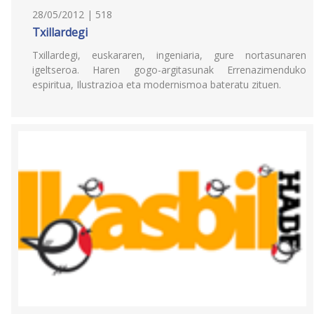
28/05/2012 | 518
Txillardegi
Txillardegi, euskararen, ingeniaria, gure nortasunaren
igeltseroa. Haren gogo-argitasunak Errenazimenduko
espiritua, Ilustrazioa eta modernismoa bateratu zituen.