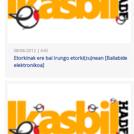
08/06/2012 | 643
Etorkinak ere bai Irungo etorki(zu)nean [Baliabide
elektronikoa]