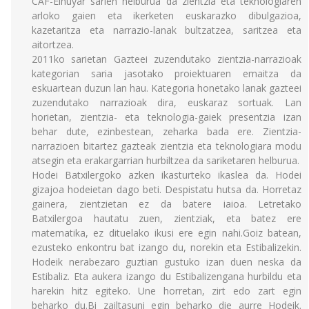
CAF-Elhuyar sarien helburua da zientzia eta teknologiaren
arloko gaien eta ikerketen euskarazko dibulgazioa,
kazetaritza eta narrazio-lanak bultzatzea, saritzea eta
aitortzea.
2011ko sarietan Gazteei zuzendutako zientzia-narrazioak
kategorian saria jasotako proiektuaren emaitza da
eskuartean duzun lan hau. Kategoria honetako lanak gazteei
zuzendutako narrazioak dira, euskaraz sortuak. Lan
horietan, zientzia- eta teknologia-gaiek presentzia izan
behar dute, ezinbestean, zeharka bada ere. Zientzia-
narrazioen bitartez gazteak zientzia eta teknologiara modu
atsegin eta erakargarrian hurbiltzea da sariketaren helburua.
Hodei Batxilergoko azken ikasturteko ikaslea da. Hodei
gizajoa hodeietan dago beti. Despistatu hutsa da. Horretaz
gainera, zientzietan ez da batere iaioa. Letretako
Batxilergoa hautatu zuen, zientziak, eta batez ere
matematika, ez dituelako ikusi ere egin nahi.Goiz batean,
ezusteko enkontru bat izango du, norekin eta Estibalizekin.
Hodeik nerabezaro guztian gustuko izan duen neska da
Estibaliz. Eta aukera izango du Estibalizengana hurbildu eta
harekin hitz egiteko. Une horretan, zirt edo zart egin
beharko du.Bi zailtasuni egin beharko die aurre Hodeik.