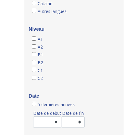
Catalan
Autres langues
Niveau
A1
A2
B1
B2
C1
C2
Date
5 dernières années
Date de début
Date de fin