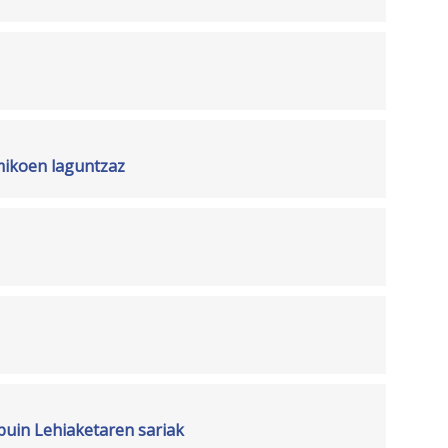
mikoen laguntzaz
puin Lehiaketaren sariak