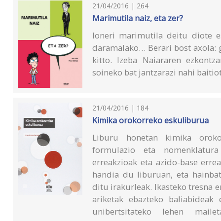
21/04/2016 | 264
Marimutila naiz, eta zer?
Ioneri marimutila deitu diote e
daramalako… Berari bost axola: g
kitto. Izeba Naiararen ezkontz
soineko bat jantzarazi nahi baitio
21/04/2016 | 184
Kimika orokorreko eskuliburua
Liburu honetan kimika orokor
formulazio eta nomenklatura 
erreakzioak eta azido-base errea
handia du liburuan, eta hainbat
ditu irakurleak. Ikasteko tresna 
ariketak ebazteko baliabideak
unibertsitateko lehen maile