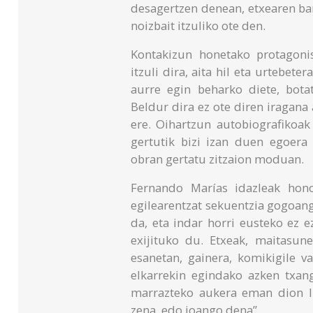
desagertzen denean, etxearen bar
noizbait itzuliko ote den.
Kontakizun honetako protagonis
itzuli dira, aita hil eta urtebet
aurre egin beharko diete, bota
Beldur dira ez ote diren iragana 
ere. Oihartzun autobiografikoak
gertutik bizi izan duen egoera
obran gertatu zitzaion moduan.
Fernando Marías idazleak hon
egilearentzat sekuentzia gogoanga
da, eta indar horri eusteko ez e
exijituko du. Etxeak, maitasune
esanetan, gainera, komikigile v
elkarrekin egindako azken txang
marrazteko aukera eman dion l
zena, edo joango dena”.