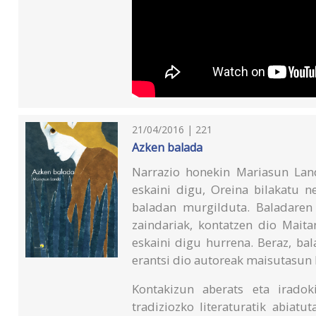
21/04/2016 | 221
Azken balada
Narrazio honekin Mariasun Land
eskaini digu, Oreina bilakatu n
baladan murgilduta. Baladaren 
zaindariak, kontatzen dio Maita
eskaini digu hurrena. Beraz, bal
erantsi dio autoreak maisutasun 
Kontakizun aberats eta iradok
tradiziozko literaturatik abiatu