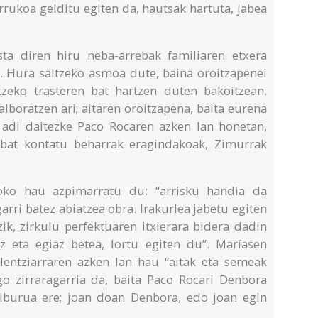
rukoa gelditu egiten da, hautsak hartuta, jabea
ta diren hiru neba-arrebak familiaren etxera
era. Hura saltzeko asmoa dute, baina oroitzapenei
tzeko trasteren bat hartzen duten bakoitzean.
alboratzen ari; aitaren oroitzapena, baita eurena
 adi daitezke Paco Rocaren azken lan honetan,
 bat kontatu beharrak eragindakoak, Zimurrak
oko hau azpimarratu du: “arrisku handia da
rri batez abiatzea obra. Irakurlea jabetu egiten
zik, zirkulu perfektuaren itxierara bidera dadin
z eta egiaz betea, lortu egiten du”. Maríasen
alentziarraren azken lan hau “aitak eta semeak
o zirraragarria da, baita Paco Rocari Denbora
iburua ere; joan doan Denbora, edo joan egin