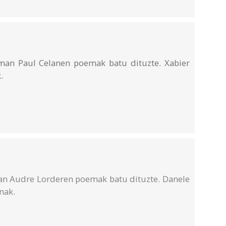
an Paul Celanen poemak batu dituzte. Xabier
k.
n Audre Lorderen poemak batu dituzte. Danele
anak.