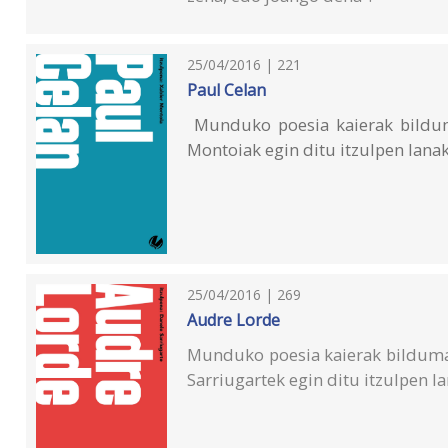
25/04/2016 | 221
Paul Celan
Munduko poesia kaierak bildum
Montoiak egin ditu itzulpen lana
25/04/2016 | 269
Audre Lorde
Munduko poesia kaierak bilduma
Sarriugartek egin ditu itzulpen l