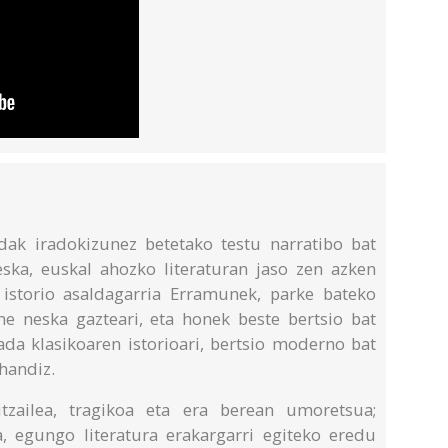
ak iradokizunez betetako testu narratibo bat
eska, euskal ahozko literaturan jaso zen azken
istorio asaldagarria Erramunek, parke bateko
ne neska gazteari, eta honek beste bertsio bat
ada klasikoaren istorioari, bertsio moderno bat
handiz.
itzailea, tragikoa eta era berean umoretsua;
ta, egungo literatura erakargarri egiteko eredu