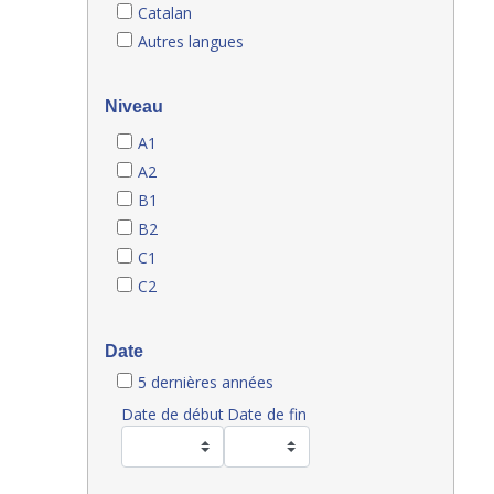
Catalan
Autres langues
Niveau
A1
A2
B1
B2
C1
C2
Date
5 dernières années
Date de début
Date de fin