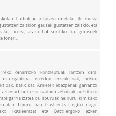
skolan. Futbolean jokatzen duelako, ile motza
ustatzen zaizkion gauzak gustatzen zaizkio, eta
arako, ordea, arazo bat sortuko da, gurasoek
te Ioneri…
reko oinarrizko kontzeptuak lantzen dira:
ez-organikoa, erredox erreakzioak, oreka-
kzioak, batik bat. Ariketen ebazpenak garrantzi
 ariketari buruzko azalpen zehatzak aurkituko
erabilgarria izatea du liburuak helburu, kimikako
 ematea. Liburu hau ikasleentzat egina dago:
tako ikasleentzat eta Batxilergoko azken