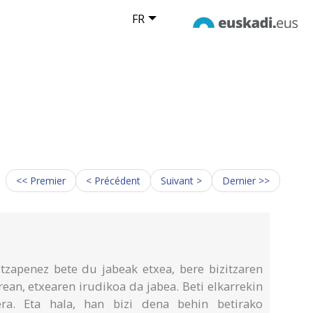
FR
<< Premier
< Précédent
Suivant >
Dernier >>
itzapenez bete du jabeak etxea, bere bizitzaren
rean, etxearen irudikoa da jabea. Beti elkarrekin
era. Eta hala, han bizi dena behin betirako