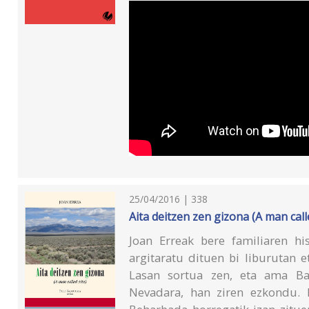
25/04/2016 | 338
Aita deitzen zen gizona (A man call
Joan Erreak bere familiaren hi
argitaratu dituen bi liburutan e
Lasan sortua zen, eta ama Ba
Nevadara, han ziren ezkondu. B