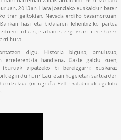
n hain harreman zailak amarekin. Hori kontatu
buruan, 2013an. Hara joandako euskaldun baten
kako tren geltokian, Nevada erdiko basamortuan,
Bankan hasi eta bidaiaren lehenbiziko partea
 zituen orduan, eta han ez zegoen inor ere haren
arri hura.
ontatzen digu. Historia biguna, amultsua,
en erreferentzia handiena. Gazte galdu zuen,
liburuak aipatzeko bi bereizgarri: euskaraz
 nork egin du hori? Lauretan hogeietan sartua den
arritzekoa! (ortografia Pello Salaburuk egokitu
.