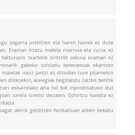
ugu sagarra usteltzen eta haren haziek ez dute
ian. Eraman itzazu maleta marroia eta zuria, ez
 fakturazio txartelik zintzilik sekula eraman ez
ominarik gabeko soldadu beteranoak ekartzen
u maletak inoiz jantzi ez ditudan zure pijamekin
n diskoekin, alaiegiak begitandu zaizkit betitik
iari eskainitako aria isil bat inprobisatuko dut
an zarela sinetsi dezaten. Esfortzu handia ez
rkada.
 sagar alerik gelditzen hozkailuan azken bekatu