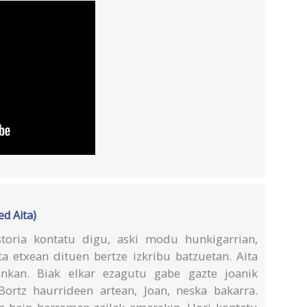
ed Aita)
storia kontatu digu, aski modu hunkigarrian,
ta etxean dituen bertze izkribu batzuetan. Aita
nkan. Biak elkar ezagutu gabe gazte joanik
ortz haurrideen artean, Joan, neska bakarra.