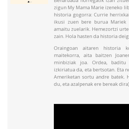
Beharbada horregatik izan zitue
zigun My Mama Marie izeneko li
historia gogorra: Currie herrix
ikusi zuen bere burua Mariek 
amaitu zuelarik. Hemezortzi urte
zain. Hola hasten da historia deig
Oraingoan aitaren historia k
maitekorra, aita baitzen Joan
minbiziak joa. Ordea, baditu 
izkiriatua da, eta bertsotan. Eta
Ameriketan sortu andre batek. H
du, eta azalpenak ere bereak dira)