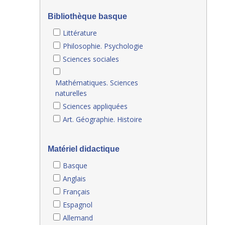
Bibliothèque basque
Littérature
Philosophie. Psychologie
Sciences sociales
Mathématiques. Sciences
naturelles
Sciences appliquées
Art. Géographie. Histoire
Matériel didactique
Basque
Anglais
Français
Espagnol
Allemand