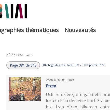
iographies thématiques
Nouveautés
5177 résultats
Page 381 de 518
Affichage des résultats 3 801 - 3 810 parmi 5 177.
25/04/2016 | 369
Etxea
Urteen urteez, oroigarri eta oro
lekuko isila den etxe hori. Era be
bizi izan diren bikoteen antz