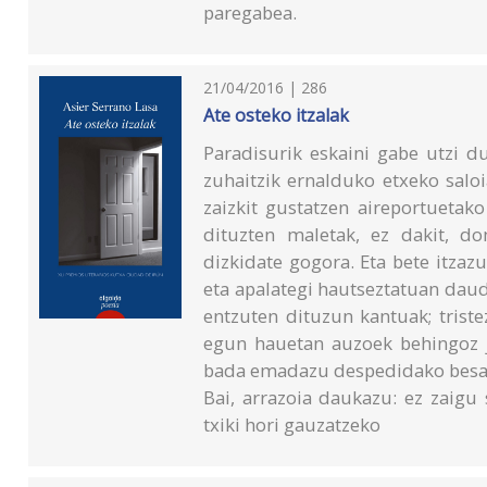
paregabea.
21/04/2016 | 286
Ate osteko itzalak
Paradisurik eskaini gabe utzi d
zuhaitzik ernalduko etxeko salo
zaizkit gustatzen aireportuetako
dituzten maletak, ez dakit, d
dizkidate gogora. Eta bete itzaz
eta apalategi hautseztatuan daude
entzuten dituzun kantuak; tristez
egun hauetan auzoek behingoz jo
bada emadazu despedidako besa
Bai, arrazoia daukazu: ez zaigu
txiki hori gauzatzeko