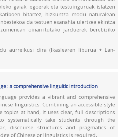
ealeko gaiak, egoerak eta testuinguruak islatzen
ikatiboen bitartez, hizkuntza modu naturalean
inbestekoa da testuen esanahia ulertzea ekintza
tzumenean oinarritutako jarduerek berebiziko
du aurreikusi dira (Ikaslearen liburua + Lan-
e : a comprehensive linguitic introduction
guage provides a vibrant and comprehensive
nese linguistics. Combining an accessible style
 topics at hand, it uses clear, full descriptions
o systematically take students through the
ar, discourse structures and pragmatics of
ge of Chinese or linguistics is required.