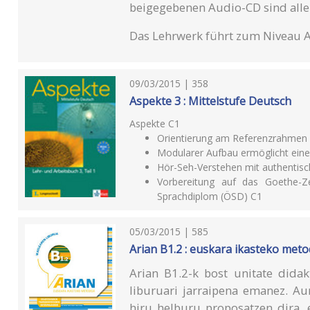
beigegebenen Audio-CD sind alle
Das Lehrwerk führt zum Niveau 
09/03/2015 | 358
Aspekte 3 : Mittelstufe Deutsch
Aspekte C1
Orientierung am Referenzrahmen
Modularer Aufbau ermöglicht einen
Hör-Seh-Verstehen mit authentis
Vorbereitung auf das Goethe-Ze
Sprachdiplom (ÖSD) C1
05/03/2015 | 585
Arian B1.2 : euskara ikasteko met
Arian B1.2-k bost unitate didakt
liburuari jarraipena emanez. Au
hiru helburu proposatzen dira, 