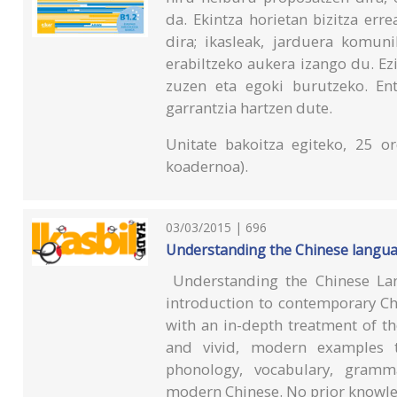
da. Ekintza horietan bizitza err
dira; ikasleak, jarduera komun
erabiltzeko aukera izango du. Ez
zuzen eta egoki burutzeko. En
garrantzia hartzen dute.
Unitate bakoitza egiteko, 25 or
koadernoa).
03/03/2015 | 696
Understanding the Chinese languag
Understanding the Chinese Lan
introduction to contemporary Chi
with an in-depth treatment of the
and vivid, modern examples t
phonology, vocabulary, gramm
modern Chinese. No prior knowled