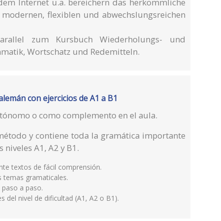
 dem Internet u.a. bereichern das herkömmliche
 modernen, flexiblen und abwechslungsreichen
 parallel zum Kursbuch Wiederholungs- und
matik, Wortschatz und Redemitteln.
alemán con ejercicios de A1 a B1
utónomo o como complemento en el aula.
 método y contiene toda la gramática importante
 niveles A1, A2 y B1.
nte textos de fácil comprensión.
os temas gramaticales.
s paso a paso.
s del nivel de dificultad (A1, A2 o B1).