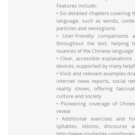
Features include:
• Six detailed chapters covering 
language, such as words, conten
particles and neologisms
• User-friendly comparisons 
throughout the text, helping t
nuances of the Chinese language
• Clear, accessible explanations 
devices, supported by many help
• Vivid and relevant examples dr
internet news reports, social n
reality shows, offering fasci
culture and society
• Pioneering coverage of Chin
reveal
• Additional exercises and fo
syllables, idioms, discourse 
http://www.routledge.com/books