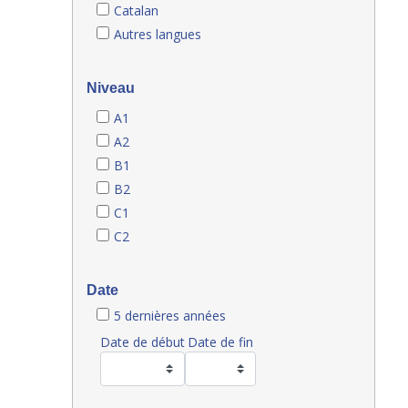
Catalan
Autres langues
Niveau
A1
A2
B1
B2
C1
C2
Date
5 dernières années
Date de début
Date de fin