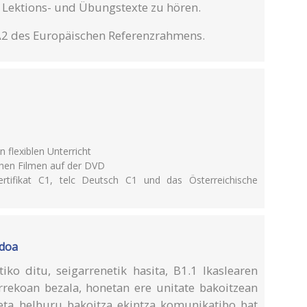
 Lektions- und Übungstexte zu hören.
A2 des Europäischen Referenzrahmens.
 flexiblen Unterricht
chen Filmen auf der DVD
rtifikat C1, telc Deutsch C1 und das Österreichische
odoa
iko ditu, seigarrenetik hasita, B1.1 Ikaslearen
rrekoan bezala, honetan ere unitate bakoitzean
eta helburu bakoitza ekintza komunikatibo bat