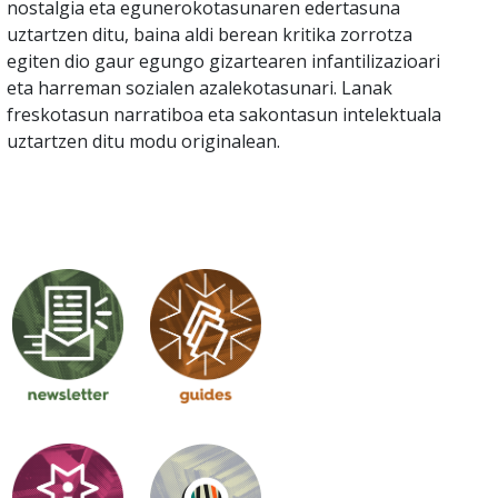
nostalgia eta egunerokotasunaren edertasuna
uztartzen ditu, baina aldi berean kritika zorrotza
egiten dio gaur egungo gizartearen infantilizazioari
eta harreman sozialen azalekotasunari. Lanak
freskotasun narratiboa eta sakontasun intelektuala
uztartzen ditu modu originalean.