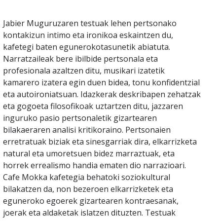
Jabier Muguruzaren testuak lehen pertsonako
kontakizun intimo eta ironikoa eskaintzen du,
kafetegi baten egunerokotasunetik abiatuta.
Narratzaileak bere ibilbide pertsonala eta
profesionala azaltzen ditu, musikari izatetik
kamarero izatera egin duen bidea, tonu konfidentzial
eta autoironiatsuan. Idazkerak deskribapen zehatzak
eta gogoeta filosofikoak uztartzen ditu, jazzaren
inguruko pasio pertsonaletik gizartearen
bilakaeraren analisi kritikoraino. Pertsonaien
erretratuak biziak eta sinesgarriak dira, elkarrizketa
natural eta umoretsuen bidez marraztuak, eta
horrek errealismo handia ematen dio narrazioari.
Cafe Mokka kafetegia behatoki soziokultural
bilakatzen da, non bezeroen elkarrizketek eta
eguneroko egoerek gizartearen kontraesanak,
joerak eta aldaketak islatzen dituzten. Testuak