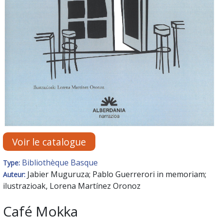
Voir le catalogue
Bibliothèque Basque
Type:
Jabier Muguruza; Pablo Guerrerori in memoriam;
Auteur:
ilustrazioak, Lorena Martínez Oronoz
Café Mokka