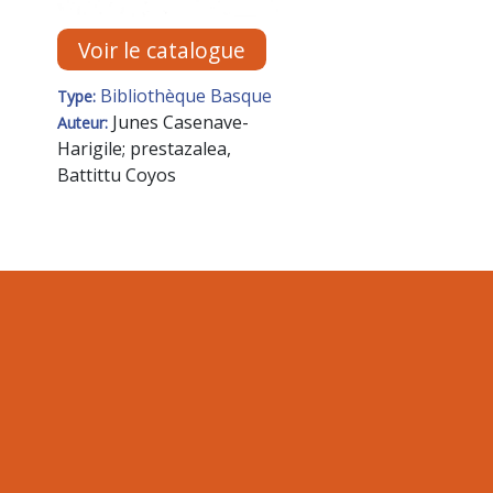
Voir le catalogue
Bibliothèque Basque
Type:
Junes Casenave-
Auteur:
Harigile; prestazalea,
Battittu Coyos