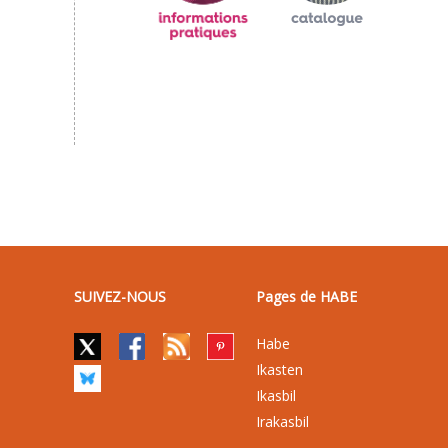
SUIVEZ-NOUS
Pages de HABE
Habe
Ikasten
Ikasbil
Irakasbil