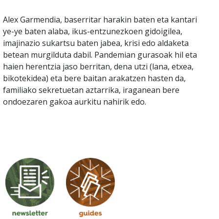
Alex Garmendia, baserritar harakin baten eta kantari
ye-ye baten alaba, ikus-entzunezkoen gidoigilea,
imajinazio sukartsu baten jabea, krisi edo aldaketa
betean murgilduta dabil. Pandemian gurasoak hil eta
haien herentzia jaso berritan, dena utzi (lana, etxea,
bikotekidea) eta bere baitan arakatzen hasten da,
familiako sekretuetan aztarrika, iraganean bere
ondoezaren gakoa aurkitu nahirik edo.