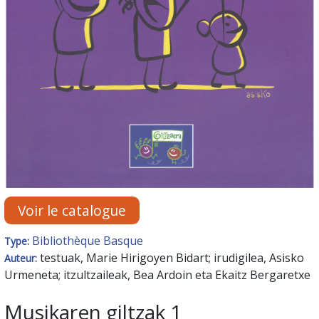
Voir le catalogue
Bibliothèque Basque
Type:
testuak, Marie Hirigoyen Bidart; irudigilea, Asisko
Auteur:
Urmeneta; itzultzaileak, Bea Ardoin eta Ekaitz Bergaretxe
Musikaren giltzak 1