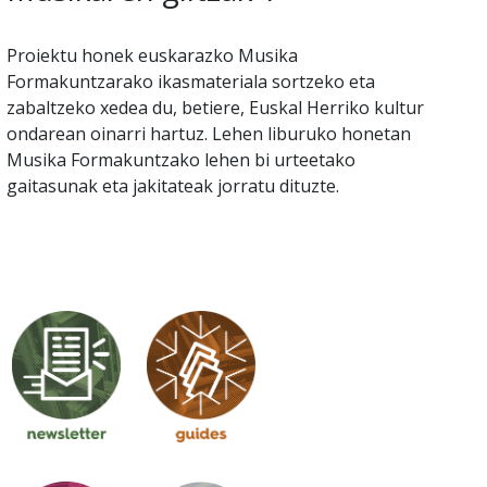
Proiektu honek euskarazko Musika
Formakuntzarako ikasmateriala sortzeko eta
zabaltzeko xedea du, betiere, Euskal Herriko kultur
ondarean oinarri hartuz. Lehen liburuko honetan
Musika Formakuntzako lehen bi urteetako
gaitasunak eta jakitateak jorratu dituzte.