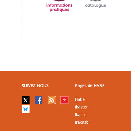
SUIVEZ-NOUS
Pages de HABE
Habe
Ikasten
Ikasbil
Irakasbil