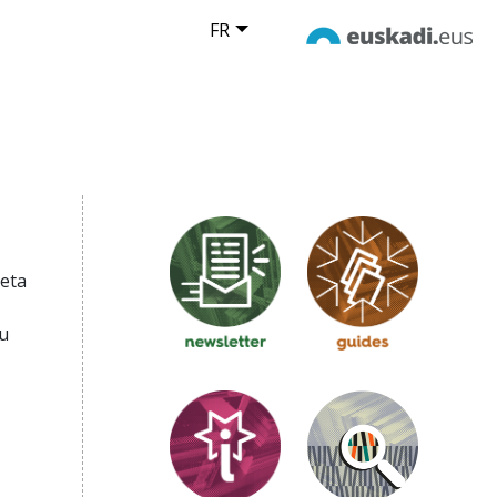
FR
 eta
u