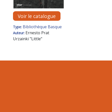
Voir le catalogue
Bibliothèque Basque
Type:
Ernesto Prat
Auteur:
Urzainki "Little"