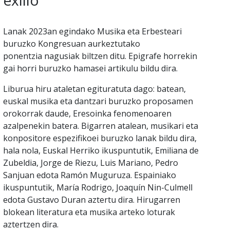
exilio
Lanak 2023an egindako Musika eta Erbesteari
buruzko Kongresuan aurkeztutako
ponentzia nagusiak biltzen ditu. Epigrafe horrekin
gai horri buruzko hamasei artikulu bildu dira.
Liburua hiru ataletan egituratuta dago: batean,
euskal musika eta dantzari buruzko proposamen
orokorrak daude, Eresoinka fenomenoaren
azalpenekin batera. Bigarren atalean, musikari eta
konpositore espezifikoei buruzko lanak bildu dira,
hala nola, Euskal Herriko ikuspuntutik, Emiliana de
Zubeldia, Jorge de Riezu, Luis Mariano, Pedro
Sanjuan edota Ramón Muguruza. Espainiako
ikuspuntutik, María Rodrigo, Joaquín Nin-Culmell
edota Gustavo Duran aztertu dira. Hirugarren
blokean literatura eta musika arteko loturak
aztertzen dira.