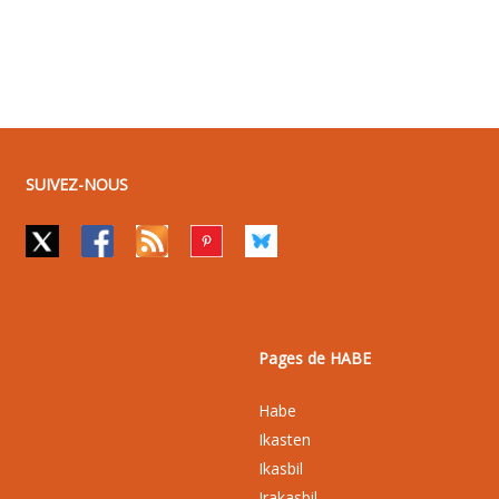
SUIVEZ-NOUS
Pages de HABE
Habe
Ikasten
Ikasbil
Irakasbil