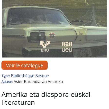
Voir le catalogue
Bibliothèque Basque
Type:
Asier Barandiaran Amarika
Auteur:
Amerika eta diaspora euskal
literaturan