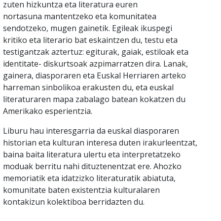
zuten hizkuntza eta literatura euren
nortasuna mantentzeko eta komunitatea
sendotzeko, mugen gainetik. Egileak ikuspegi
kritiko eta literario bat eskaintzen du, testu eta
testigantzak aztertuz: egiturak, gaiak, estiloak eta
identitate- diskurtsoak azpimarratzen dira. Lanak,
gainera, diasporaren eta Euskal Herriaren arteko
harreman sinbolikoa erakusten du, eta euskal
literaturaren mapa zabalago batean kokatzen du
Amerikako esperientzia.
Liburu hau interesgarria da euskal diasporaren
historian eta kulturan interesa duten irakurleentzat,
baina baita literatura ulertu eta interpretatzeko
moduak berritu nahi dituztenentzat ere. Ahozko
memoriatik eta idatzizko literaturatik abiatuta,
komunitate baten existentzia kulturalaren
kontakizun kolektiboa berridazten du.