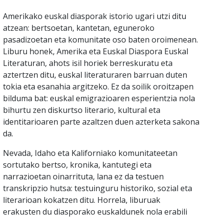
Amerikako euskal diasporak istorio ugari utzi ditu
atzean: bertsoetan, kantetan, eguneroko
pasadizoetan eta komunitate oso baten oroimenean.
Liburu honek, Amerika eta Euskal Diaspora Euskal
Literaturan, ahots isil horiek berreskuratu eta
aztertzen ditu, euskal literaturaren barruan duten
tokia eta esanahia argitzeko. Ez da soilik oroitzapen
bilduma bat: euskal emigrazioaren esperientzia nola
bihurtu zen diskurtso literario, kultural eta
identitarioaren parte azaltzen duen azterketa sakona
da.
Nevada, Idaho eta Kaliforniako komunitateetan
sortutako bertso, kronika, kantutegi eta
narrazioetan oinarrituta, lana ez da testuen
transkripzio hutsa: testuinguru historiko, sozial eta
literarioan kokatzen ditu. Horrela, liburuak
erakusten du diasporako euskaldunek nola erabili