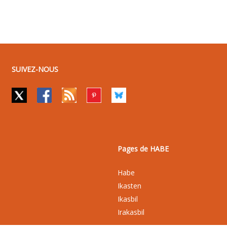
SUIVEZ-NOUS
Pages de HABE
Habe
Ikasten
Ikasbil
Irakasbil