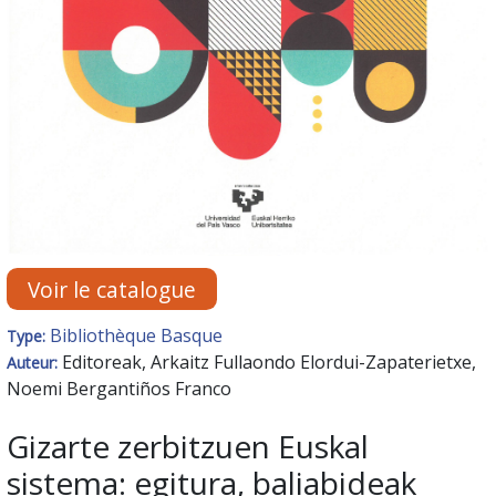
Voir le catalogue
Bibliothèque Basque
Type:
Editoreak, Arkaitz Fullaondo Elordui-Zapaterietxe,
Auteur:
Noemi Bergantiños Franco
Gizarte zerbitzuen Euskal
sistema: egitura, baliabideak