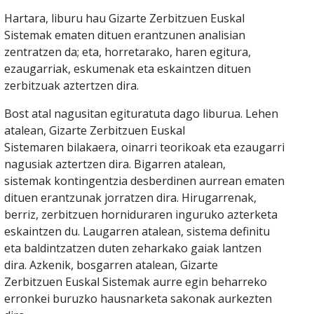
Hartara, liburu hau Gizarte Zerbitzuen Euskal
Sistemak ematen dituen erantzunen analisian
zentratzen da; eta, horretarako, haren egitura,
ezaugarriak, eskumenak eta eskaintzen dituen
zerbitzuak aztertzen dira.
Bost atal nagusitan egituratuta dago liburua. Lehen
atalean, Gizarte Zerbitzuen Euskal
Sistemaren bilakaera, oinarri teorikoak eta ezaugarri
nagusiak aztertzen dira. Bigarren atalean,
sistemak kontingentzia desberdinen aurrean ematen
dituen erantzunak jorratzen dira. Hirugarrenak,
berriz, zerbitzuen horniduraren inguruko azterketa
eskaintzen du. Laugarren atalean, sistema definitu
eta baldintzatzen duten zeharkako gaiak lantzen
dira. Azkenik, bosgarren atalean, Gizarte
Zerbitzuen Euskal Sistemak aurre egin beharreko
erronkei buruzko hausnarketa sakonak aurkezten