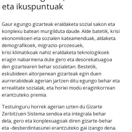
eta ikuspuntuak
Gaur egungo gizarteak eraldaketa sozial sakon eta
konplexu batean murgilduta daude. Alde batetik, krisi
ekonomikoen eta sozialen kateamenduak, aldaketa
demografikoek, migrazio-prozesuek,
krisi klimatikoak nahiz eraldaketa teknologikoek
eragin nabarmena dute gero eta desorekatuagoa
den gizartearen behar sozialetan. Bestetik,
eskubideen aitorpenean gizarteak egin duen
aurrerabideak agerian jartzen ditu egungo behar eta
errealitate sozialak, eta horiei modu eraginkorrean
erantzuteko premia.
Testuinguru horrek agerian uzten du Gizarte
Zerbitzuen Sistema sendoa eta integrala behar
dela, gero eta konplexuagoak diren gizarte-behar
eta -desberdintasunei erantzuteko gai izango dena.