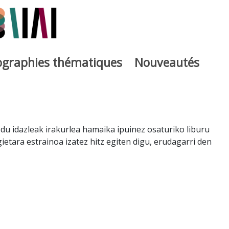
iographies thématiques
Nouveautés
iburutegia
n du idazleak irakurlea hamaika ipuinez osaturiko liburu
etara estrainoa izatez hitz egiten digu, erudagarri den