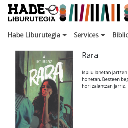
Saut au contenu principal
Habe Liburutegia
Services
Bibl
Fiche de Nouveaux Livres - L
Rara
Ispilu lanetan jartze
honetan. Besteen begi
hori zalantzan jarriz.