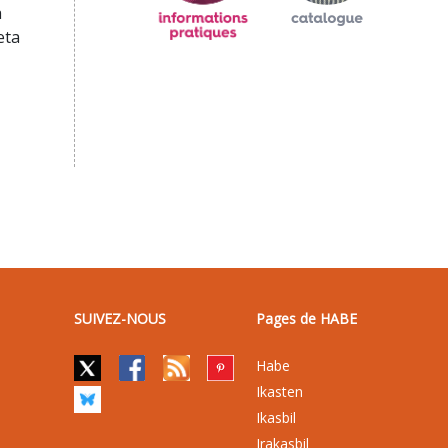
a
eta
SUIVEZ-NOUS
Pages de HABE
Habe
Ikasten
Ikasbil
Irakasbil