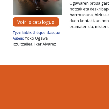
Ogawaren prosa garde
hotzak eta deskribape
harrotasuna, bizitza 
duen kontakizun hone
Voir le catalogue
eramaten du, misterio
Bibliothèque Basque
Type:
Yoko Ogawa;
Auteur:
itzultzailea, Iker Alvarez