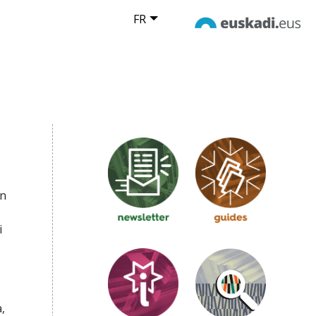
FR
en
i
,