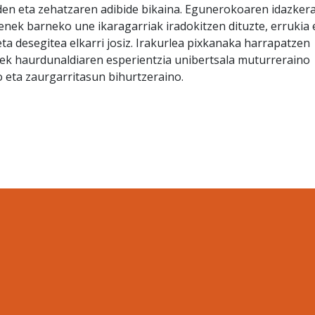
n eta zehatzaren adibide bikaina. Egunerokoaren idazker
nek barneko une ikaragarriak iradokitzen dituzte, errukia 
eta desegitea elkarri josiz. Irakurlea pixkanaka harrapatzen
k haurdunaldiaren esperientzia unibertsala muturreraino
 eta zaurgarritasun bihurtzeraino.