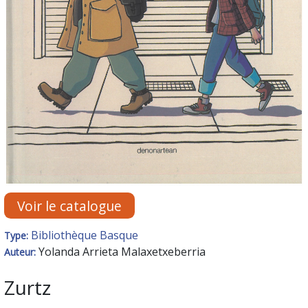
Voir le catalogue
Bibliothèque Basque
Type:
Yolanda Arrieta Malaxetxeberria
Auteur:
Zurtz