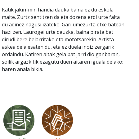
Katik jakin-min handia dauka baina ez du eskola
maite. Zurtz sentitzen da eta dozena erdi urte falta
du adinez nagusi izateko. Gari umezurtz-etxe batean
hazi zen. Laurogei urte dauzka, baina pirata bat
dirudi bere belarritako eta mototsarekin. Artista
askea dela esaten du, eta ez duela inoiz zergarik
ordaindu. Katiren aitak gela bat jarri dio ganbaran,
soilik argazkitik ezagutu duen aitaren iguala delako:
haren anaia bikia.