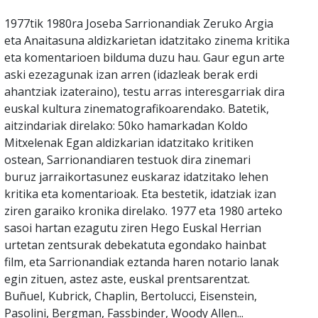
1977tik 1980ra Joseba Sarrionandiak Zeruko Argia
eta Anaitasuna aldizkarietan idatzitako zinema kritika
eta komentarioen bilduma duzu hau. Gaur egun arte
aski ezezagunak izan arren (idazleak berak erdi
ahantziak izateraino), testu arras interesgarriak dira
euskal kultura zinematografikoarendako. Batetik,
aitzindariak direlako: 50ko hamarkadan Koldo
Mitxelenak Egan aldizkarian idatzitako kritiken
ostean, Sarrionandiaren testuok dira zinemari
buruz jarraikortasunez euskaraz idatzitako lehen
kritika eta komentarioak. Eta bestetik, idatziak izan
ziren garaiko kronika direlako. 1977 eta 1980 arteko
sasoi hartan ezagutu ziren Hego Euskal Herrian
urtetan zentsurak debekatuta egondako hainbat
film, eta Sarrionandiak eztanda haren notario lanak
egin zituen, astez aste, euskal prentsarentzat.
Buñuel, Kubrick, Chaplin, Bertolucci, Eisenstein,
Pasolini, Bergman, Fassbinder, Woody Allen...