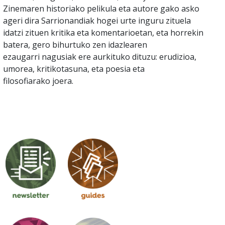
Zinemaren historiako pelikula eta autore gako asko
ageri dira Sarrionandiak hogei urte inguru zituela
idatzi zituen kritika eta komentarioetan, eta horrekin
batera, gero bihurtuko zen idazlearen
ezaugarri nagusiak ere aurkituko dituzu: erudizioa,
umorea, kritikotasuna, eta poesia eta
filosofiarako joera.