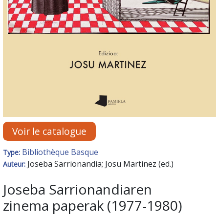
Voir le catalogue
Bibliothèque Basque
Type:
Joseba Sarrionandia; Josu Martinez (ed.)
Auteur:
Joseba Sarrionandiaren
zinema paperak (1977-1980)