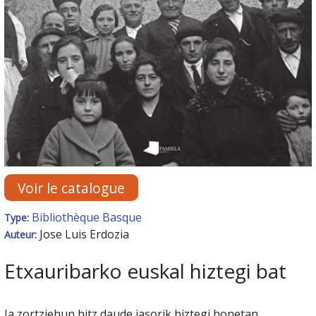
Voir le catalogue
Bibliothèque Basque
Type:
Jose Luis Erdozia
Auteur:
Etxauribarko euskal hiztegi bat
Ia zortziehun hitz daude jasorik hiztegi honetan.