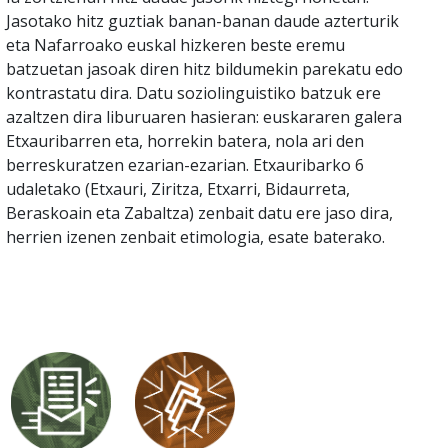
Jasotako hitz guztiak banan-banan daude azterturik
eta Nafarroako euskal hizkeren beste eremu
batzuetan jasoak diren hitz bildumekin parekatu edo
kontrastatu dira. Datu soziolinguistiko batzuk ere
azaltzen dira liburuaren hasieran: euskararen galera
Etxauribarren eta, horrekin batera, nola ari den
berreskuratzen ezarian-ezarian. Etxauribarko 6
udaletako (Etxauri, Ziritza, Etxarri, Bidaurreta,
Beraskoain eta Zabaltza) zenbait datu ere jaso dira,
herrien izenen zenbait etimologia, esate baterako.