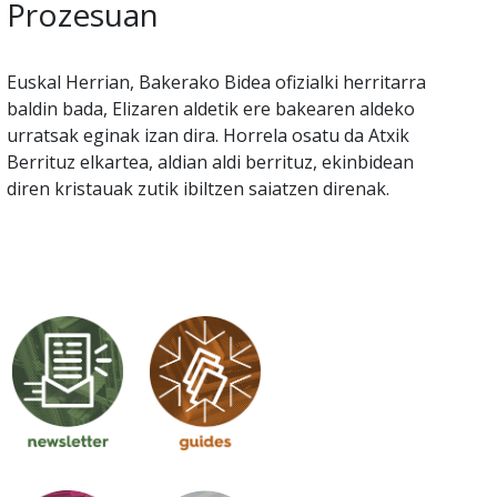
Prozesuan
Euskal Herrian, Bakerako Bidea ofizialki herritarra
baldin bada, Elizaren aldetik ere bakearen aldeko
urratsak eginak izan dira. Horrela osatu da Atxik
Berrituz elkartea, aldian aldi berrituz, ekinbidean
diren kristauak zutik ibiltzen saiatzen direnak.