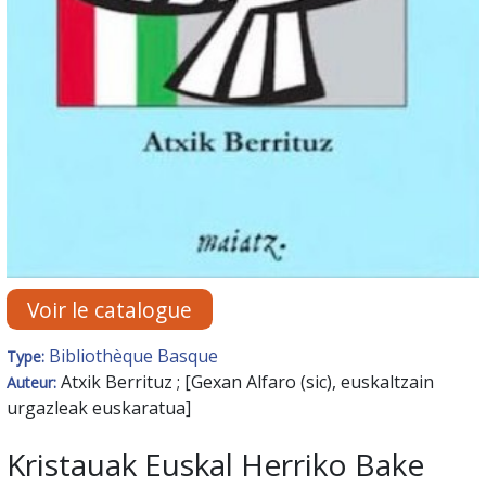
Voir le catalogue
Bibliothèque Basque
Type:
Atxik Berrituz ; [Gexan Alfaro (sic), euskaltzain
Auteur:
urgazleak euskaratua]
Kristauak Euskal Herriko Bake