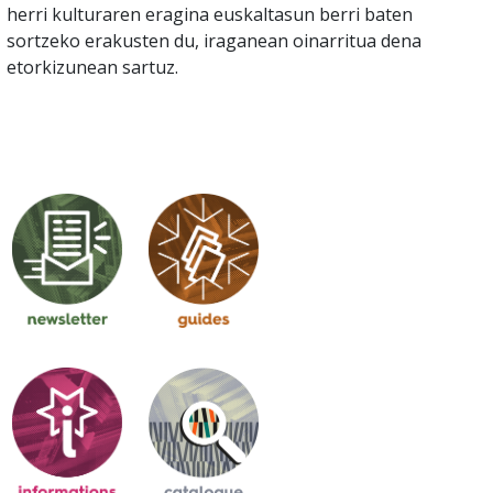
herri kulturaren eragina euskaltasun berri baten
sortzeko erakusten du, iraganean oinarritua dena
etorkizunean sartuz.