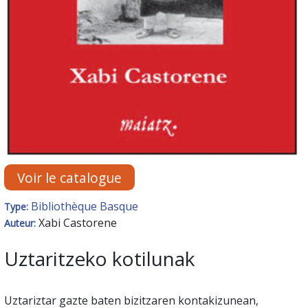
Voir le catalogue
Bibliothèque Basque
Type:
Xabi Castorene
Auteur:
Uztaritzeko kotilunak
Uztariztar gazte baten bizitzaren kontakizunean,