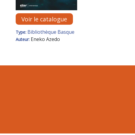
Voir le catalogue
Bibliothèque Basque
Type:
Eneko Azedo
Auteur: