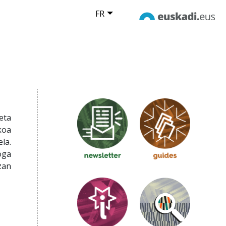
FR
eta
koa
la.
oga
zan