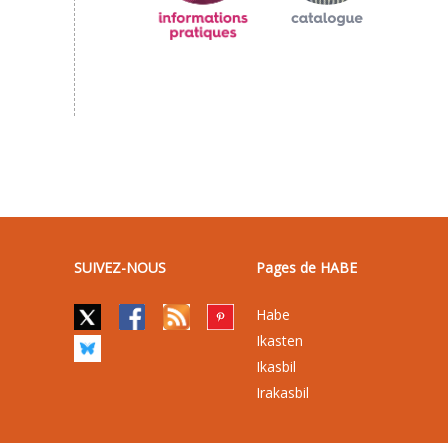
SUIVEZ-NOUS
Pages de HABE
Habe
Ikasten
Ikasbil
Irakasbil