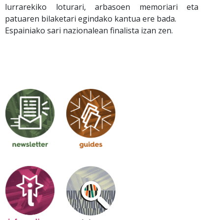
lurrarekiko loturari, arbasoen memoriari eta
patuaren bilaketari egindako kantua ere bada.
Espainiako sari nazionalean finalista izan zen.