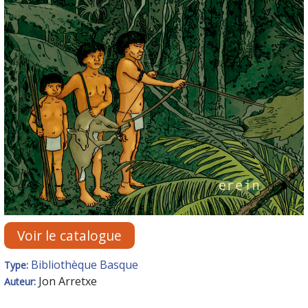
Voir le catalogue
Bibliothèque Basque
Type:
Jon Arretxe
Auteur: