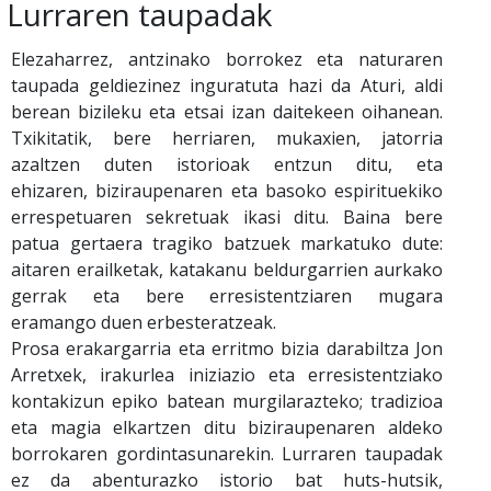
Lurraren taupadak
Elezaharrez, antzinako borrokez eta naturaren
taupada geldiezinez inguratuta hazi da Aturi, aldi
berean bizileku eta etsai izan daitekeen oihanean.
Txikitatik, bere herriaren, mukaxien, jatorria
azaltzen duten istorioak entzun ditu, eta
ehizaren, biziraupenaren eta basoko espirituekiko
errespetuaren sekretuak ikasi ditu. Baina bere
patua gertaera tragiko batzuek markatuko dute:
aitaren erailketak, katakanu beldurgarrien aurkako
gerrak eta bere erresistentziaren mugara
eramango duen erbesteratzeak.
Prosa erakargarria eta erritmo bizia darabiltza Jon
Arretxek, irakurlea iniziazio eta erresistentziako
kontakizun epiko batean murgilarazteko; tradizioa
eta magia elkartzen ditu biziraupenaren aldeko
borrokaren gordintasunarekin. Lurraren taupadak
ez da abenturazko istorio bat huts-hutsik,