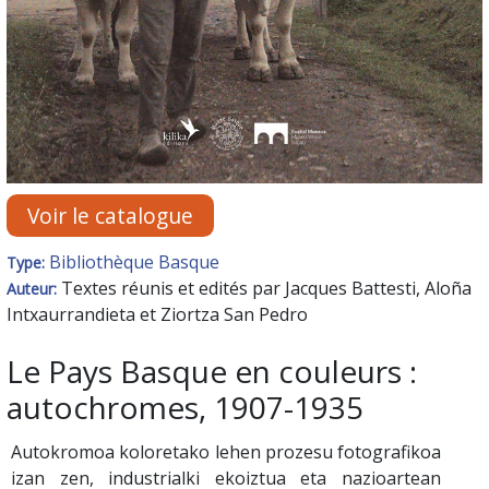
Voir le catalogue
Bibliothèque Basque
Type:
Textes réunis et edités par Jacques Battesti, Aloña
Auteur:
Intxaurrandieta et Ziortza San Pedro
Le Pays Basque en couleurs :
autochromes, 1907-1935
Autokromoa koloretako lehen prozesu fotografikoa
izan zen, industrialki ekoiztua eta nazioartean