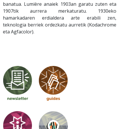
banatua. Lumière anaiek 1903an garatu zuten eta
1907tik aurrera merkaturatu. 1930eko
hamarkadaren erdialdera arte erabili zen,
teknologia berriek ordezkatu aurretik (Kodachrome
eta Agfacolor).