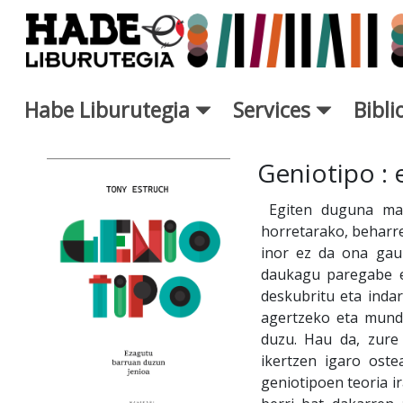
Saut au contenu principal
Habe Liburutegia
Services
Bibl
Fiche de Nouveaux Livres - L
Geniotipo :
Egiten duguna mait
horretarako, beharre
inor ez da ona gauz
daukagu paregabe e
deskubritu eta indar
agertzeko eta mundu
duzu. Hau da, zure
ikertzen igaro oste
geniotipoen teoria 