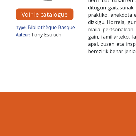
berri bat dakarren 
ditugun gaitasunak 
Voir le catalogue
praktiko, anekdota e
dizkigu. Horrela, gu
Bibliothèque Basque
Type:
maila pertsonalean 
Tony Estruch
Auteur:
gain, familiarteko, 
apal, zuzen eta insp
berezirik behar jenio