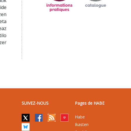
tik
ide
zen
eta
eaz
ilo
zer
SUIVEZ-NOUS
Pages de HABE
Habe
Ikasten