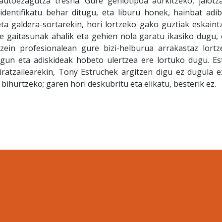
autoezagutza tresna. Gure geniotipoa aurkitzeko, jaiotza
identifikatu behar ditugu, eta liburu honek, hainbat adib
ta galdera-sortarekin, hori lortzeko gako guztiak eskaint
re gaitasunak ahalik eta gehien nola garatu ikasiko dugu, 
zein profesionalean gure bizi-helburua arrakastaz lortz
lagun eta adiskideak hobeto ulertzea ere lortuko dugu. Est
iratzailearekin, Tony Estruchek argitzen digu ez dugula e
 bihurtzeko; garen hori deskubritu eta elikatu, besterik ez.