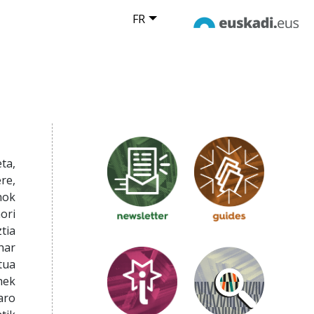
FR
ta,
re,
nok
ori
tia
har
tua
hek
aro