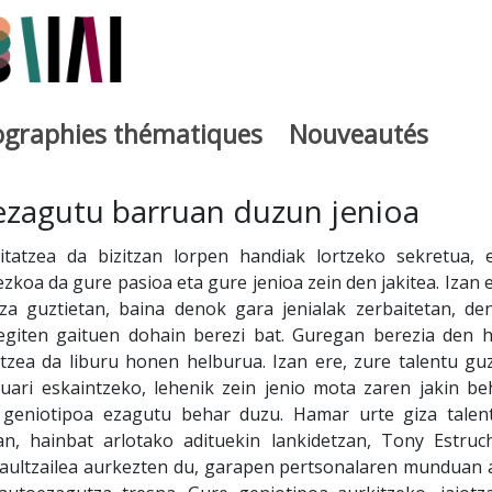
iographies thématiques
Nouveautés
iburutegia
 ezagutu barruan duzun jenioa
atzea da bizitzan lorpen handiak lortzeko sekretua, e
zkoa da gure pasioa eta gure jenioa zein den jakitea. Izan e
a guztietan, baina denok gara jenialak zerbaitetan, de
giten gaituen dohain berezi bat. Guregan berezia den h
tzea da liburu honen helburua. Izan ere, zure talentu guz
ari eskaintzeko, lehenik zein jenio mota zaren jakin be
 geniotipoa ezagutu behar duzu. Hamar urte giza talen
an, hainbat arlotako adituekin lankidetzan, Tony Estruc
iraultzailea aurkezten du, garapen pertsonalaren munduan 