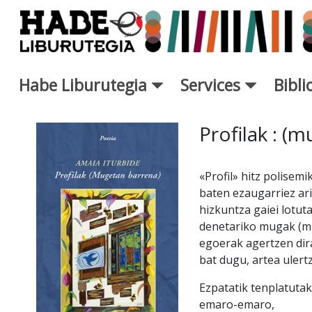
Saut au contenu principal
Habe Liburutegia
Services
Bibl
Fiche de Nouveaux Livres - L
Profilak : (
«Profil» hitz polisem
baten ezaugarriez ari
hizkuntza gaiei lotu
denetariko mugak (m
egoerak agertzen dira
bat dugu, artea ulert
Ezpatatik tenplatuta
emaro-emaro,