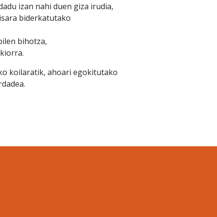
ldadu izan nahi duen giza irudia,
isara biderkatutako
bilen bihotza,
kiorra.
o koilaratik, ahoari egokitutako
rdadea.