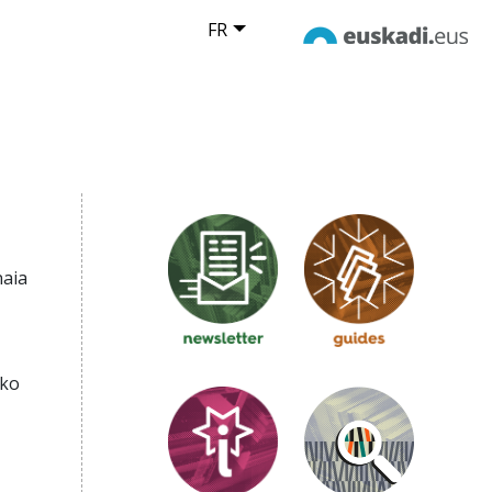
FR
naia
iko