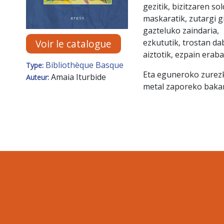
gezitik, bizitzaren so
maskaratik, zutargi g
gazteluko zaindaria,
Voir le catalogue
ezkututik, trostan da
aiztotik, ezpain eraba
Bibliothèque Basque
Type:
Eta eguneroko zurezk
Amaia Iturbide
Auteur:
metal zaporeko baka