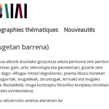
iographies thématiques
Nouveautés
iburutegia
mugetan barrena)
ikoa albotik ikusitako gorputzaz edota pertsona zein pertso
tzeaz gain, arte, teknologia eta geometriari, gizarte zein
ta dago. «Muga» hitzari dagokionez, poema liburu honetan
ugarriak, mugaldeak, zerumugak, lerroak) eta mugako
. Bestaldetik, muga kontzeptu filosofiko konplexu horietar
zeko ezinbestekoa.
ko altzairuzko ametsa ateratzen da