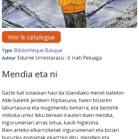
Voir le catalogue
Bibliothèque Basque
Type:
Edurne Urrestarazu ; il. Irati Peluaga
Auteur:
Mendia eta ni
Gazte bat solasean hasi da Islandiako mendi batekin:
Alde batetik jendeen ttipitasuna, haien biziaren
laburtasuna eta mugimendu beharra, eta bestetik
milioika urtez leku berean irauten duen mendia,
ingurumenari arras lotua, kasik higiezina.
Bien arteko elkarrizketak ingurumenari eta biziari
buruzko gogoetak ekartzen ditu, mendien eta