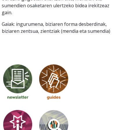
sumendien osaketaren ulertzeko bidea irekitzeaz
gain.
Gaiak: ingurumena, biziaren forma desberdinak,
biziaren zentsua, zientziak (mendia eta sumendia)