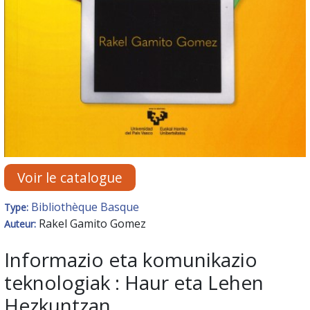
Voir le catalogue
Bibliothèque Basque
Type:
Rakel Gamito Gomez
Auteur:
Informazio eta komunikazio
teknologiak : Haur eta Lehen
Hezkuntzan