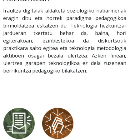
Iraultza digitalak aldaketa soziologiko nabarmenak
eragin ditu eta horrek paradigma pedagogikoa
birmoldatzea eskatzen du. Teknologia hezkuntza-
jardueran txertatu behar da, baina, hori
egiterakoan, ezinbestekoa da diskurtsotik
praktikara salto egitea eta teknologia metodologia
aktiboen osagai bezala ulertzea. Azken finean,
ulertzea garapen teknologikoa ez dela zuzenean
berrikuntza pedagogiko bilakatzen.