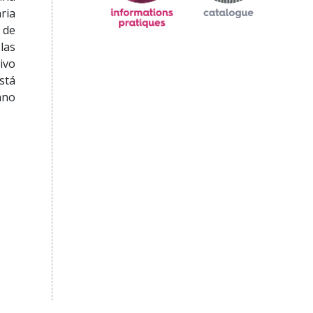
ria
 de
las
ivo
stá
ano