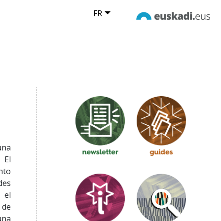
FR
una
 El
nto
des
 el
 de
 una