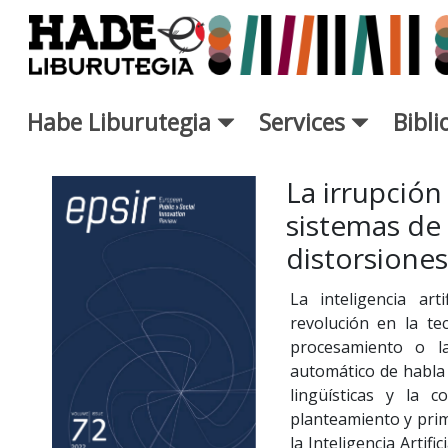
Saut au contenu principal
Habe Liburutegia
Services
Bibl
Fiche de Nouveaux Livres - L
La irrupción
sistemas de 
distorsiones
La inteligencia ar
revolución en la tec
procesamiento o l
automático de habla 
lingüísticas y la 
planteamiento y prim
la Inteligencia Artif