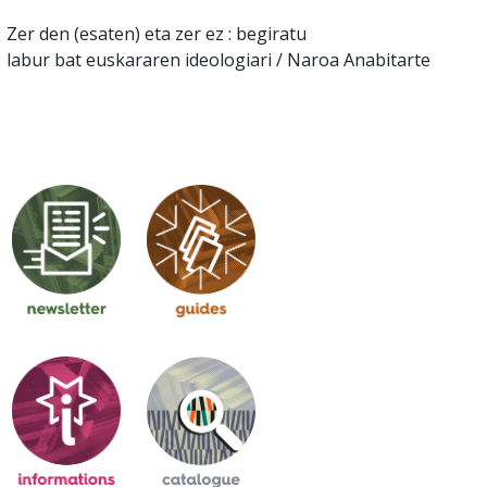
Zer den (esaten) eta zer ez : begiratu
labur bat euskararen ideologiari / Naroa Anabitarte