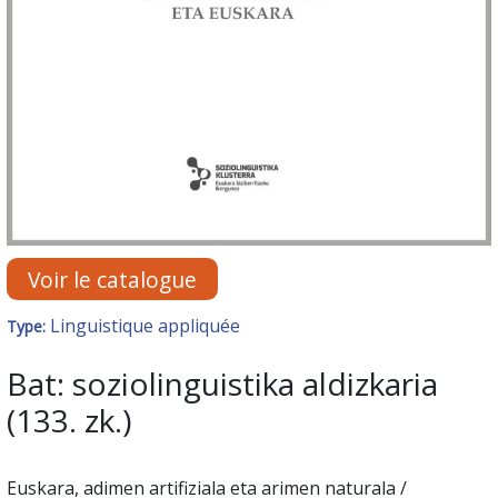
Voir le catalogue
Linguistique appliquée
Type:
Bat: soziolinguistika aldizkaria
(133. zk.)
Euskara, adimen artifiziala eta arimen naturala /