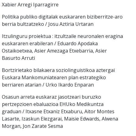
Xabier Arregi Iparragirre
Politika publiko digitalak euskararen biziberritze-aro
berria bultzatzeko / Josu Aztiria Urtaran
Itzulinguru proiektua : itzultzaile neuronalen eragina
euskararen erabileran / Eduardo Apodaka
Ostaikoetxea, Asier Amezaga Etxebarria, Asier
Basurto Arruti
Bortzirietako bilakaera soziolinguistikoa aztergai
Euskara Mankomuniatearen plan estrategiko
berriaren atarian / Urko Ikardo Enparan
Osasun arreta euskaraz jasotzeari buruzko
pertzepzioen ebaluazioa EHUko Medikuntza
graduan / Itxasne Etxaniz Etxaburu, Aitor Montes
Lasarte, Izaskun Elezgarai, Maisie Edwards, Alwena
Morgan, Jon Zarate Sesma