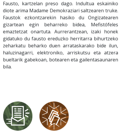
Fausto, kartzelan preso dago. Indultua eskainiko
diote arima Madame Demokraziari saltzearen truke.
Faustok ezkontzarekin hasiko du Ongizatearen
gizartean egin beharreko bidea, Mefistófeles
emaztetzat onartuta. Aurrerantzean, izaki honek
gidatuko du fausto ereduzko herritarra bihurtzeko
zeharkatu beharko duen arrataskarako bide ilun,
haluzinagarri, elektroniko, arriskutsu eta atzera
bueltarik gabekoan, botearen eta gailentasaunaren
bila.