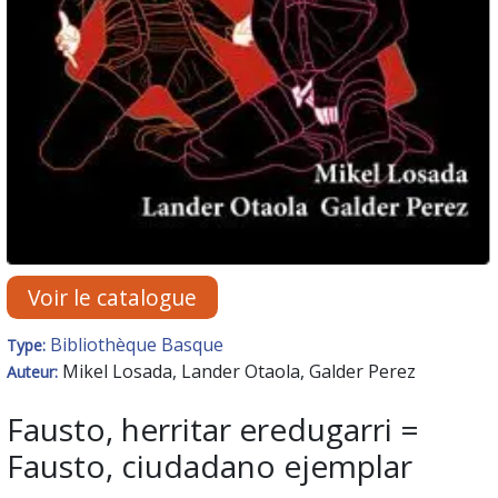
Voir le catalogue
Bibliothèque Basque
Type:
Mikel Losada, Lander Otaola, Galder Perez
Auteur:
Fausto, herritar eredugarri =
Fausto, ciudadano ejemplar