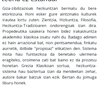
Giza-zibilizazioak hezkuntzan bermatu du bere
etorkizuna. Honi esker gure aintzinako kulturek
irautea lortu zuten. Zientzia, Hizkuntza, Filosofia,
Hezkuntza-Tradizioaren ondorengoak izan dira.
Propedeutika saiakera honen bidez irakaskuntza
akademiko klasikoa osatu nahi du. Badago adimen
ez hain arrazional bat, non pentsamendua, finkatu
aurretik, ibilbide “propioaz” elikatzen den. Sistema
mota hau funtsezkoa da benetako ulermena
eragiteko, oroimena zati bat baino ez da prozesu
honetan. Grezia Klasikoan sortua, hezkuntza-
sistema hau baztertua izan da mendeetan zehar,
autore bakar batzuk izan ezik. Bertan du jomuga
liburu honek.