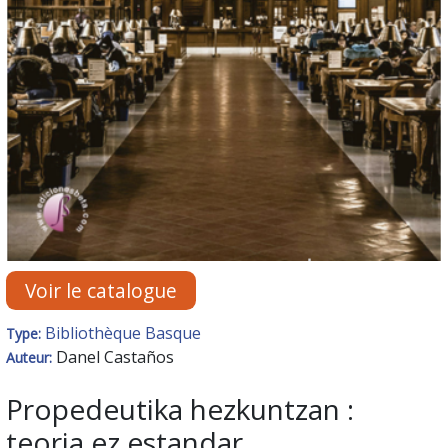
Voir le catalogue
Bibliothèque Basque
Type:
Danel Castaños
Auteur:
Propedeutika hezkuntzan :
teoria ez estandar