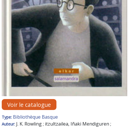
Voir le catalogue
Bibliothèque Basque
Type:
J. K. Rowling ; itzultzailea, Iñaki Mendiguren ;
Auteur: