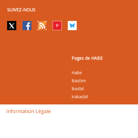
SUIVEZ-NOUS
Pages de HABE
Habe
Ikasten
Ikasbil
Irakasbil
Information Légale