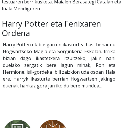
testuaren berrikusketa, Maialen Berasategi Catalan eta
Iñaki Mendiguren
Harry Potter eta Fenixaren
Ordena
Harry Potterrek bosgarren ikasturtea hasi behar du
Hogwartseko Magia eta Sorginkeria Eskolan. Irrika
bizian dago ikastetxera itzultzeko, jakin nahi
duelako zergatik bere lagun minak, Ron eta
Hermione, isil-gordeka ibili zaizkion uda osoan. Hala
ere, Harryk ikasturte berrian Hogwartsen jakingo
duenak hankaz gora jarriko du bere mundua...