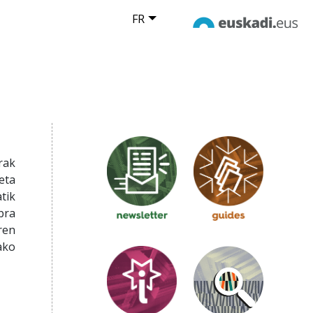
FR
rak
eta
tik
bra
ren
ako