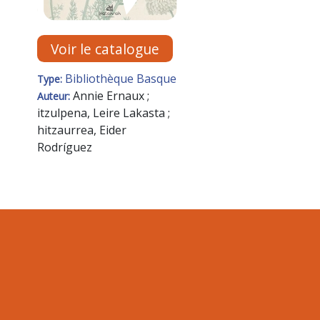
Voir le catalogue
Bibliothèque Basque
Type:
Annie Ernaux ;
Auteur:
itzulpena, Leire Lakasta ;
hitzaurrea, Eider
Rodríguez