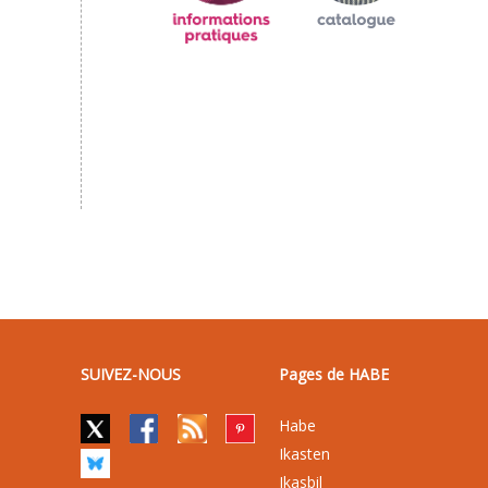
SUIVEZ-NOUS
Pages de HABE
Habe
Ikasten
Ikasbil