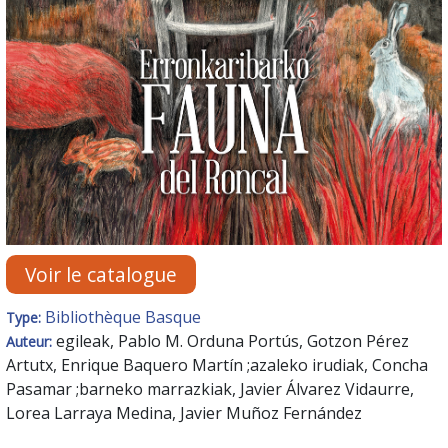
Voir le catalogue
Bibliothèque Basque
Type:
egileak, Pablo M. Orduna Portús, Gotzon Pérez
Auteur:
Artutx, Enrique Baquero Martín ;azaleko irudiak, Concha
Pasamar ;barneko marrazkiak, Javier Álvarez Vidaurre,
Lorea Larraya Medina, Javier Muñoz Fernández