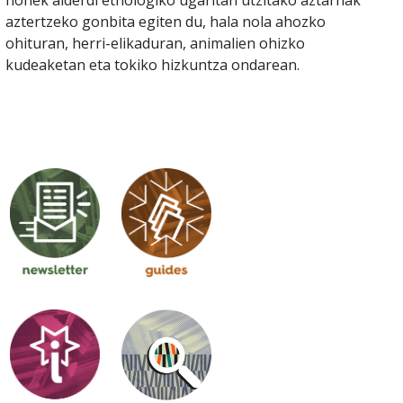
aztertzeko gonbita egiten du, hala nola ahozko
ohituran, herri-elikaduran, animalien ohizko
kudeaketan eta tokiko hizkuntza ondarean.