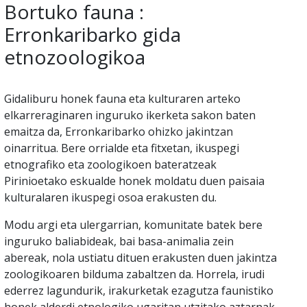
Bortuko fauna :
Erronkaribarko gida
etnozoologikoa
Gidaliburu honek fauna eta kulturaren arteko
elkarreraginaren inguruko ikerketa sakon baten
emaitza da, Erronkaribarko ohizko jakintzan
oinarritua. Bere orrialde eta fitxetan, ikuspegi
etnografiko eta zoologikoen bateratzeak
Pirinioetako eskualde honek moldatu duen paisaia
kulturalaren ikuspegi osoa erakusten du.
Modu argi eta ulergarrian, komunitate batek bere
inguruko baliabideak, bai basa-animalia zein
abereak, nola ustiatu dituen erakusten duen jakintza
zoologikoaren bilduma zabaltzen da. Horrela, irudi
ederrez lagundurik, irakurketak ezagutza faunistiko
honek alderdi etnologiko ugaritan utzitako aztarnak