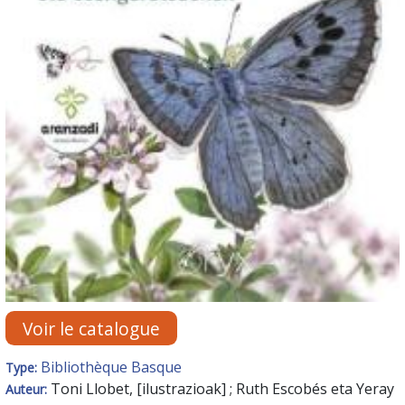
Voir le catalogue
Bibliothèque Basque
Type:
Toni Llobet, [ilustrazioak] ; Ruth Escobés eta Yeray
Auteur: