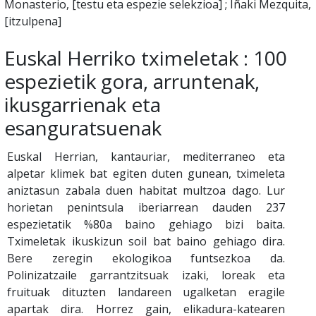
Monasterio, [testu eta espezie selekzioa] ; Iñaki Mezquita,
[itzulpena]
Euskal Herriko tximeletak : 100
espezietik gora, arruntenak,
ikusgarrienak eta
esanguratsuenak
Euskal Herrian, kantauriar, mediterraneo eta
alpetar klimek bat egiten duten gunean, tximeleta
aniztasun zabala duen habitat multzoa dago. Lur
horietan penintsula iberiarrean dauden 237
espezietatik %80a baino gehiago bizi baita.
Tximeletak ikuskizun soil bat baino gehiago dira.
Bere zeregin ekologikoa funtsezkoa da.
Polinizatzaile garrantzitsuak izaki, loreak eta
fruituak dituzten landareen ugalketan eragile
apartak dira. Horrez gain, elikadura-katearen