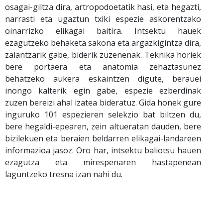
osagai-giltza dira, artropodoetatik hasi, eta hegazti,
narrasti eta ugaztun txiki espezie askorentzako
oinarrizko elikagai baitira. Intsektu hauek
ezagutzeko behaketa sakona eta argazkigintza dira,
zalantzarik gabe, biderik zuzenenak. Teknika horiek
bere portaera eta anatomia zehaztasunez
behatzeko aukera eskaintzen digute, berauei
inongo kalterik egin gabe, espezie ezberdinak
zuzen bereizi ahal izatea bideratuz. Gida honek gure
inguruko 101 espezieren selekzio bat biltzen du,
bere hegaldi-epearen, zein altueratan dauden, bere
bizilekuen eta beraien beldarren elikagai-landareen
informazioa jasoz. Oro har, intsektu baliotsu hauen
ezagutza eta mirespenaren hastapenean
laguntzeko tresna izan nahi du.