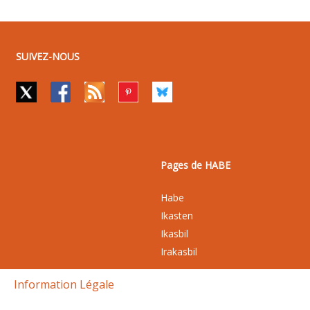
SUIVEZ-NOUS
Pages de HABE
Habe
Ikasten
Ikasbil
Irakasbil
Information Légale