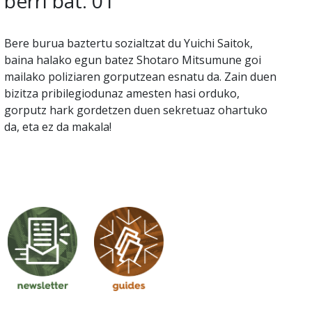
berri bat. 01
Bere burua baztertu sozialtzat du Yuichi Saitok,
baina halako egun batez Shotaro Mitsumune goi
mailako poliziaren gorputzean esnatu da. Zain duen
bizitza pribilegiodunaz amesten hasi orduko,
gorputz hark gordetzen duen sekretuaz ohartuko
da, eta ez da makala!