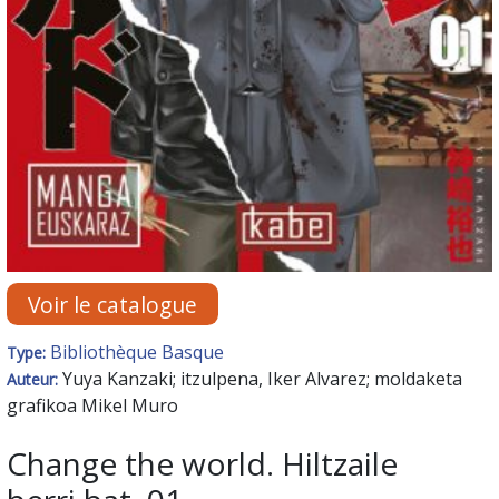
Voir le catalogue
Bibliothèque Basque
Type:
Yuya Kanzaki; itzulpena, Iker Alvarez; moldaketa
Auteur:
grafikoa Mikel Muro
Change the world. Hiltzaile