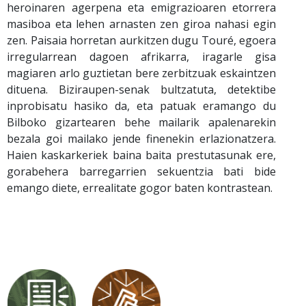
heroinaren agerpena eta emigrazioaren etorrera
masiboa eta lehen arnasten zen giroa nahasi egin
zen. Paisaia horretan aurkitzen dugu Touré, egoera
irregularrean dagoen afrikarra, iragarle gisa
magiaren arlo guztietan bere zerbitzuak eskaintzen
dituena. Biziraupen-senak bultzatuta, detektibe
inprobisatu hasiko da, eta patuak eramango du
Bilboko gizartearen behe mailarik apalenarekin
bezala goi mailako jende finenekin erlazionatzera.
Haien kaskarkeriek baina baita prestutasunak ere,
gorabehera barregarrien sekuentzia bati bide
emango diete, errealitate gogor baten kontrastean.