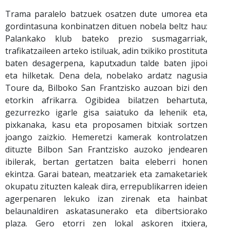
Trama paralelo batzuek osatzen dute umorea eta
gordintasuna konbinatzen dituen nobela beltz hau:
Palankako klub bateko prezio susmagarriak,
trafikatzaileen arteko istiluak, adin txikiko prostituta
baten desagerpena, kaputxadun talde baten jipoi
eta hilketak. Dena dela, nobelako ardatz nagusia
Toure da, Bilboko San Frantzisko auzoan bizi den
etorkin afrikarra. Ogibidea bilatzen behartuta,
gezurrezko igarle gisa saiatuko da lehenik eta,
pixkanaka, kasu eta proposamen bitxiak sortzen
joango zaizkio. Hemeretzi kamerak kontrolatzen
dituzte Bilbon San Frantzisko auzoko jendearen
ibilerak, bertan gertatzen baita eleberri honen
ekintza. Garai batean, meatzariek eta zamaketariek
okupatu zituzten kaleak dira, errepublikarren ideien
agerpenaren lekuko izan zirenak eta hainbat
belaunaldiren askatasunerako eta dibertsiorako
plaza. Gero etorri zen lokal askoren itxiera,