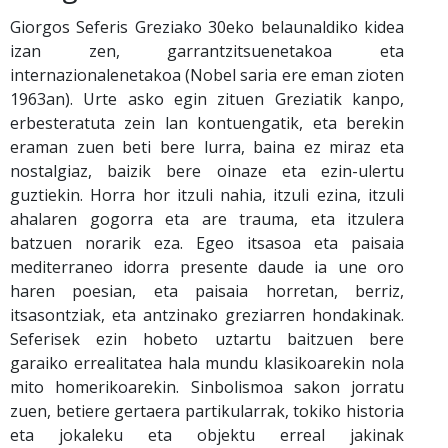
Giorgos Seferis Greziako 30eko belaunaldiko kidea
izan zen, garrantzitsuenetakoa eta
internazionalenetakoa (Nobel saria ere eman zioten
1963an). Urte asko egin zituen Greziatik kanpo,
erbesteratuta zein lan kontuengatik, eta berekin
eraman zuen beti bere lurra, baina ez miraz eta
nostalgiaz, baizik bere oinaze eta ezin-ulertu
guztiekin. Horra hor itzuli nahia, itzuli ezina, itzuli
ahalaren gogorra eta are trauma, eta itzulera
batzuen norarik eza. Egeo itsasoa eta paisaia
mediterraneo idorra presente daude ia une oro
haren poesian, eta paisaia horretan, berriz,
itsasontziak, eta antzinako greziarren hondakinak.
Seferisek ezin hobeto uztartu baitzuen bere
garaiko errealitatea hala mundu klasikoarekin nola
mito homerikoarekin. Sinbolismoa sakon jorratu
zuen, betiere gertaera partikularrak, tokiko historia
eta jokaleku eta objektu erreal jakinak