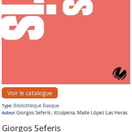
Voir le catalogue
Bibliothèque Basque
Type:
Giorgos Seferis ; itzulpena, Maite López Las Heras
Auteur:
Giorgos Seferis