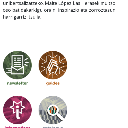
unibertsalizatzeko. Maite López Las Herasek multzo
oso bat dakarkigu orain, inspirazio eta zorroztasun
harrigarriz itzulia.