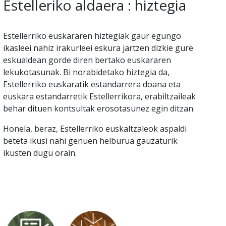
Estelleriko aldaera : hiztegia
Estellerriko euskararen hiztegiak gaur egungo
ikasleei nahiz irakurleei eskura jartzen dizkie gure
eskualdean gorde diren bertako euskararen
lekukotasunak. Bi norabidetako hiztegia da,
Estellerriko euskaratik estandarrera doana eta
euskara estandarretik Estellerrikora, erabiltzaileak
behar dituen kontsultak erosotasunez egin ditzan.
Honela, beraz, Estellerriko euskaltzaleok aspaldi
beteta ikusi nahi genuen helburua gauzaturik
ikusten dugu orain.