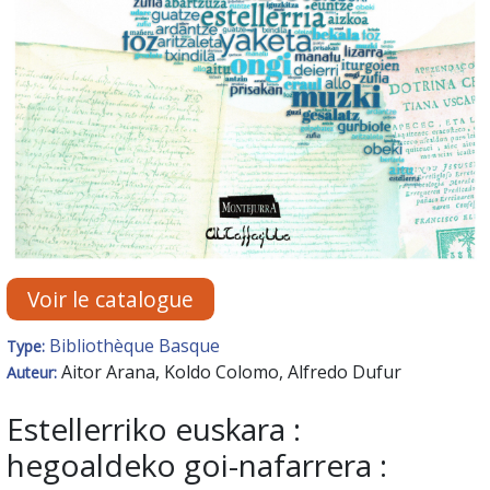
Voir le catalogue
Bibliothèque Basque
Type:
Aitor Arana, Koldo Colomo, Alfredo Dufur
Auteur:
Estellerriko euskara :
hegoaldeko goi-nafarrera :