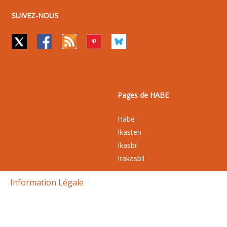
SUIVEZ-NOUS
Pages de HABE
Habe
Ikasten
Ikasbil
Irakasbil
Information Légale